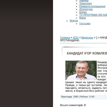
Довідка
Транспорт
Приватні оголошення
Література
Бізнес
TV ПРОГРАМА 300 КА
Мапа
Форум
Гостьова
Головна
»
2012
»
Вересень
»
5
» КАН
ЯГОТИНЩИНИ.
КАНДИДАТ ІГОР КОВАЛЕ
Кандида
виборця
Яготина
пан Іг
стосунк
за все
мандат
працює лише на одного кандидат
Правда, у перші дні зустрічів, 
підходять, вітаються, задають пи
звісно, в Борисполі його рейтинг 
Переглядів
: 2080 |
Рейтинг
:
0.0
/
0
Всього коментарів
:
3