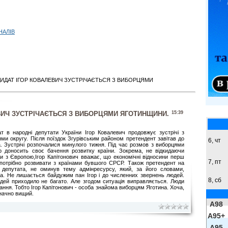
НАЛІВ
ДИДАТ ІГОР КОВАЛЕВИЧ ЗУСТРІЧАЄТЬСЯ З ВИБОРЦЯМИ
ВИЧ ЗУСТРІЧАЄТЬСЯ З ВИБОРЦЯМИ ЯГОТИНЩИНИ.
15:39
т в народні депутати України Ігор Ковалевич продовжує зустрічі з
ми округу. Після поїздок Згурівським районом претендент завітав до
6, чт
. Зустрічі розпочалися минулого тижня. Під час розмов з виборцями
ор доносить своє бачення розвитку країни. Зокрема, не відкидаючи
и з Європою,Ігор Капітонович вважає, що економічні відносини перш
7, пт
 потрібно розвивати з країнами бувшого СРСР. Також претендент на
 депутата, не оминув тему адмінресурсу, який, за його словами,
а. Не лишається байдужим пан Ігор і до численних звернень людей.
8,
сб
людей приходило не багато. Але згодом ситуація виправляється. Люди
тання. Тобто Ігор Капітонович - особа знайома виборцям Яготина. Хоча,
значно вищий.
A98
A95+
A95