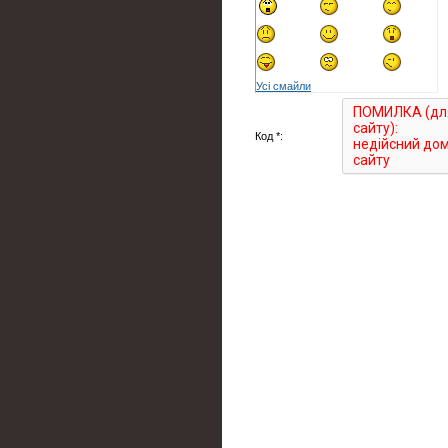
Усі смайли
Код *: