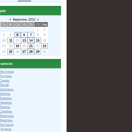
ндар
«
Вересень 2012
»
Пн
Вт
Ср
Чт
Пт
Сб
Нд
1
2
3
4
5
6
7
8
9
10
11
12
13
14
15
16
17
18
19
20
21
22
23
24
25
26
27
28
29
30
 записів
 Листопад
 Грудень
Січень
 Лютий
 Березень
Квітень
 Травень
 Червень
 Липень
 Серпень
 Вересень
 Жовтень
 Листопад
Грудень