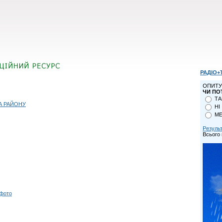
РАДІО+
ОПИТУ
ЧИ ПО
ТА
А РАЙОНУ
НІ
МЕ
Резуль
Всього 
 фото