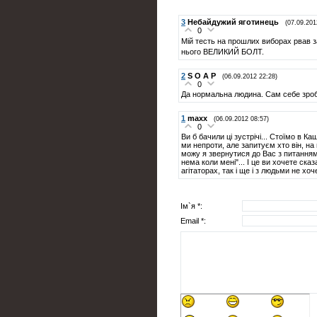
3
Небайдужий яготинець
(07.09.201
0
Мій тесть на прошлих виборах рвав за
нього ВЕЛИКИЙ БОЛТ.
2
S O A P
(06.09.2012 22:28)
0
Да нормальна людина. Сам себе зробив 
1
maxx
(06.09.2012 08:57)
0
Ви б бачили ці зустрічі... Стоїмо в 
ми непроти, але запитуєм хто він, на щ
можу я звернутися до Вас з питаннями
нема коли мені"... І це ви хочете ска
агітаторах, так і ще і з людьми не хоче 
Ім`я *:
Email *: