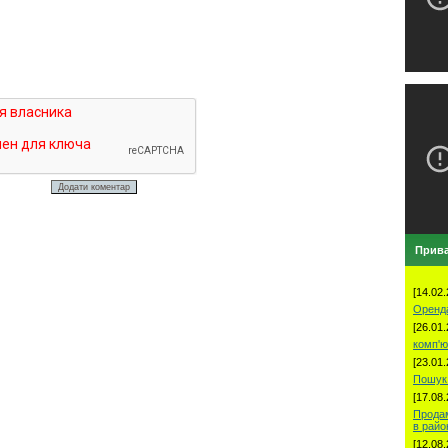
Прива
[14.02.
Оренд
[26.01.
комп'ю
[23.01.
Пошук 
[17.08.
Продам
в рай
[12.08.