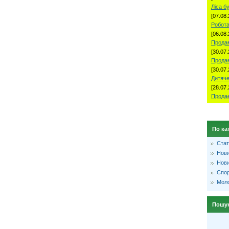
Ліса б
[07.08.
Робота
[06.08.
Продам
[30.07.
Прода
[30.07.
Дитяче
[28.07.
Продае
По ка
Стат
Нови
Нови
Спо
Моло
Пошу