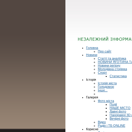
Головна
Про сайт
Новини
Статті та аналітика
НОВИНИ ЯГОТИНА Т
Новини регіону
Молодіжна сторінка
Спорт
Статистика
Історія
Історія міста
Голодомор
Інше...
Галерея
Фото міста
Події
НАШЕ МІСТО
Давні фото
Панорамні 3D
Вечірні фото
Відео
Радіо і ТБ ONLINE
Корисне