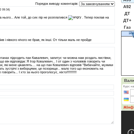
Порядок виводу коментарів:
A92
2 09:34)
ДТ
 нього... Але той, до сих пір не розплатився
. Тепер поклав на
ДТ+
Газ
Цін
К
і нівкого нічого не брав, як інші. От тільки жаль не пройде
Каштанах підходить пан Кавалевич, запитує чи можна нам роздать листівки,
о він відповідає Я Ігор Ковалевич... І от один з чоловіків говорить чи
, які мене цікавлять.... на що пан Ковалевич відповів "Вибачайте, мужики
зать зустрічі з виборцями, це позорище... мало того що економить на
говорить... І хто за нього проголосує, ніхто!!!!!!!!!!!