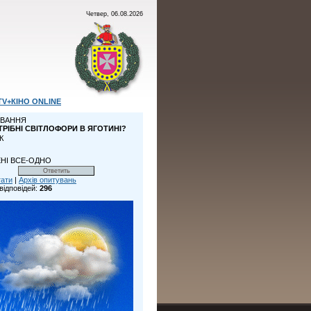
Четвер, 06.08.2026
TV+КІНО ONLINE
ВАННЯ
ТРІБНІ СВІТЛОФОРИ В ЯГОТИНІ?
К
НІ ВСЕ-ОДНО
тати
|
Архів опитувань
відповідей:
296