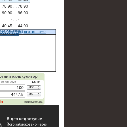
78.90 ...
78.90
90.90 ...
96.90
- ...
-
40.45 ...
44.90
и на АЗС України
УРС ВАЛЮТ ВІД ЯГОТИН ІНФО
vseazs.com