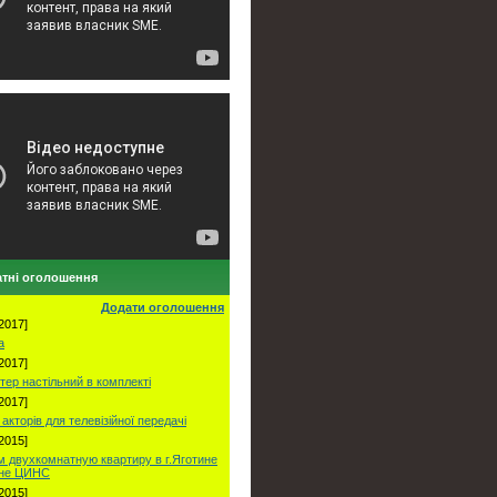
тні оголошення
Додати оголошення
2017]
а
2017]
тер настільний в комплекті
2017]
акторів для телевізійної передачі
2015]
 двухкомнатную квартиру в г.Яготине
оне ЦИНС
2015]