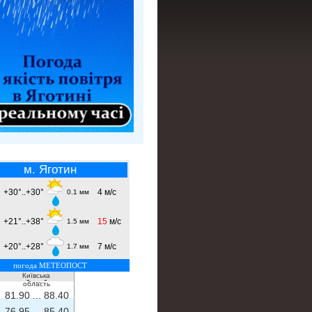
м. Яготин
+30°..+30°
4 м/с
0.1 мм
+21°..+38°
15
м/с
1.5 мм
+20°..+28°
7 м/с
1.7 мм
погода МЕТЕОПОСТ
Київська
- ...
-
область
81.90 ...
88.40
76.95 ...
85.40