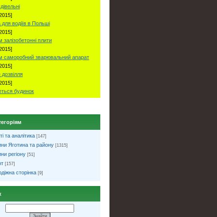
удівельні
2015]
 для водіїв в Польші
2015]
 залізобетонні плити
2015]
м саморобний зварювальний апарат
2015]
 дозвілля
2015]
ться будинок
тегоріям
ті та аналітика
[147]
ни Яготина та району
[1315]
ни регіону
[51]
рт
[157]
діжна сторінка
[9]
к