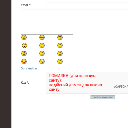
Email *:
Усі смайли
Код *: