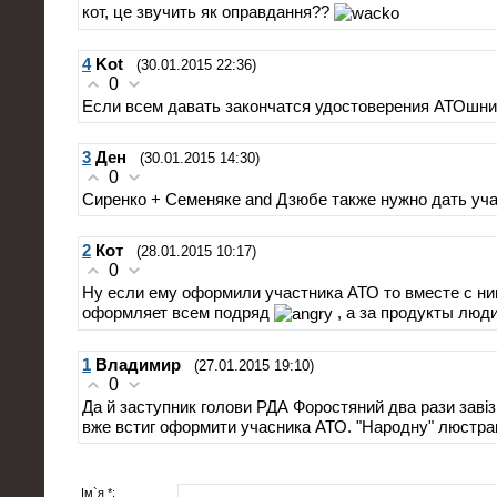
кот, це звучить як оправдання??
4
Kot
(30.01.2015 22:36)
0
Если всем давать закончатся удостоверения АТОшни
3
Ден
(30.01.2015 14:30)
0
Cиренко + Семеняке and Дзюбе также нужно дать уч
2
Кот
(28.01.2015 10:17)
0
Ну если ему оформили участника АТО то вместе с ним
оформляет всем подряд
, а за продукты люд
1
Владимир
(27.01.2015 19:10)
0
Да й заступник голови РДА Форостяний два рази завіз
вже встиг оформити учасника АТО. "Народну" люстрац
Ім`я *: