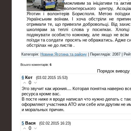
можливим за ініціативи та акт
волонтерського центру, Асоціа
Яготин і волонтерів Борисполя. Метою поїздк
Українським воїнам. І хоча обстріли не прип
отримали те, що привезли добровольці. Від захи
школярам за теплі слова у посилках. Хлопці 
подякувати особисто кожному, але якщо не всім 
поїзди та солдати просять не ображатись. Адже си
обстрілах не до листів .
Категорія
:
Новини Яготина та району
|
Переглядів
: 2087 |
Рей
Всього коментарів
:
6
Порядок виводу 
6
Кот
(03.02.2015 15:53)
0
Это звучит как ирония.... Которая понятна наверно в
ресурса кроме вас.
В посте ниже я вроде написал что нужно делать с т
оформляют участника АТО или себе или другим не им
и моральных причин.
5
Вася
(02.02.2015 16:23)
0