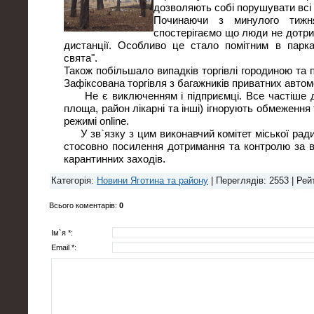
дозволяють собі порушувати всі
Починаючи з минулого тижн
спостерігаємо що люди не дотри
дистанції. Особливо це стало помітним в парка
свята".
Також побільшало випадків торгівлі городиною та
Зафіксована торгівля з багажників приватних автом
Не є виключенням і підприємці. Все частіше де
площа, район лікарні та інші) ігнорують обмеженн
режимі online.
У зв`язку з цим виконавчий комітет міської ради
стосовно посилення дотримання та контролю за 
карантинних заходів.
Категорія
:
Новини Яготина та району
|
Переглядів
: 2553 |
Рей
Всього коментарів
:
0
Ім`я *:
Email *: