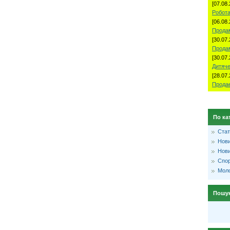
[07.08.
Робота
[06.08.
Продам
[30.07.
Прода
[30.07.
Дитяче
[28.07.
Продае
По ка
Стат
Нови
Нови
Спо
Моло
Пошу