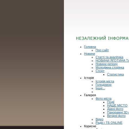
Головна
Про сайт
Новини
Статті та аналітика
НОВИНИ ЯГОТИНА Т
Новини регіону
Молодіжна сторінка
Спорт
Статистика
Історія
Історія міста
Голодомор
Інше...
Галерея
Фото міста
Події
НАШЕ МІСТО
Давні фото
Панорамні 3D
Вечірні фото
Відео
Радіо і ТБ ONLINE
Корисне