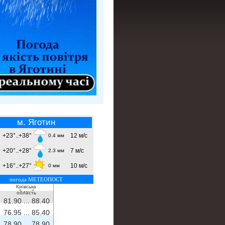
м. Яготин
+23°..+38°
12 м/с
0.4 мм
+20°..+28°
7 м/с
2.3 мм
+16°..+27°
10 м/с
0 мм
погода МЕТЕОПОСТ
Київська
- ...
-
область
81.90 ...
88.40
76.95 ...
85.40
78.90 ...
78.90