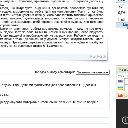
нь надала Т.Науменко, приватний підприємець Г. Будзанов допоміг у
ку.
ДТ
оказав, що потребують вирішення дві важливі проблеми: пустоти під
водою, а мощення потребує капітального ремонту. Тому тут же було
ДТ+
 п’яти метрів кубічних бетону. Його забезпечить головний архітектор
 того, головою адміністрації вирішено питання разом з місцевим
Газ
 роботи екскаватора, який порівняє землю біля будинку для того, щоб
Цін
о розпочати.
К
шого питання, аніж турбота про родину, причому я кажу не про якусь
их людей, жителів села та міста. Кожен із них повинен себе відчувати
й, що наодинці із проблемою він не залишиться. Район – це люди, а
м більше такої, де знають ціну дружбі і можуть обігріти теплом навіть
голошує Президент держави проголошуючи гасло – «Діти – майбутнє
 для усіх зацікавлених сторін В.П.Семеняка
Порядок виводу коментарів:
-служби РДА. Деякі ми публікуємо (без прославлення ПР) деякі ні.
3 14:53)
ередруковувати матеріали "Яготинських вістей?? Це вже не вперше...