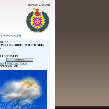
П`ятниця, 07.08.2026
TV+КІНО ONLINE
ВАННЯ
ТРІБНІ СВІТЛОФОРИ В ЯГОТИНІ?
К
НІ ВСЕ-ОДНО
тати
|
Архів опитувань
відповідей:
296