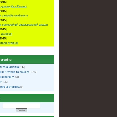
2015]
 для водіїв в Польші
2015]
 залізобетонні плити
2015]
м саморобний зварювальний апарат
2015]
 дозвілля
2015]
ться будинок
тегоріям
ті та аналітика
[147]
ни Яготина та району
[1315]
ни регіону
[51]
рт
[157]
діжна сторінка
[9]
к