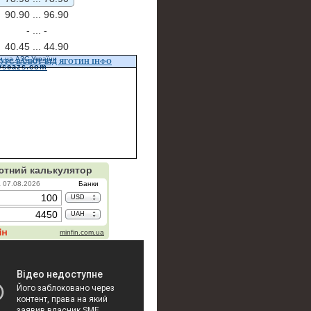
90.90 ...
96.90
- ...
-
40.45 ...
44.90
и на АЗС України
УРС ВАЛЮТ ВІД ЯГОТИН ІНФО
vseazs.com