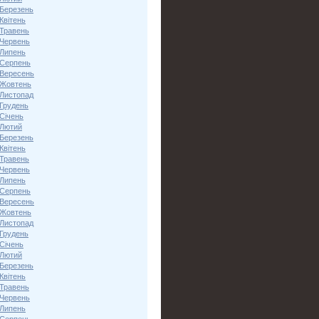
 Березень
Квітень
 Травень
 Червень
 Липень
 Серпень
 Вересень
 Жовтень
 Листопад
 Грудень
Січень
 Лютий
 Березень
Квітень
 Травень
 Червень
 Липень
 Серпень
 Вересень
 Жовтень
 Листопад
 Грудень
Січень
 Лютий
 Березень
Квітень
 Травень
 Червень
 Липень