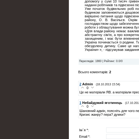
допомогу у сумі 10 тисяч гриве
наданні робітників та підвезенні піс
Уже початок будівельних робі п
будинком заповнюються дощовою 
вирішено питання щодо підвезення
району, О. В. Васільєв. Окрім
господарством щодо забезпечення
роботи з облаштування можна бул
«Для влади району немає важливі
абстрактну сім'ю, а про конкретн
захищеним, і має бути впевнени
Україна починається із родини. Ти
обездолену дитину. Саме це на
України» », - підсумував завдання
Переглядів
: 1860 |
Рейтинг
:
0.0
/
0
Всього коментарів
:
2
2
Admin
(18.10.2013 15:54)
0
Це не матеріали ЯВ. а матеріали прес
1
Небайдужий яготинець
(17.10.201
0
Шановний адмін, поясніть для чого п
Кризис жанру? пера? думки?
Ім`я *:
Email *: