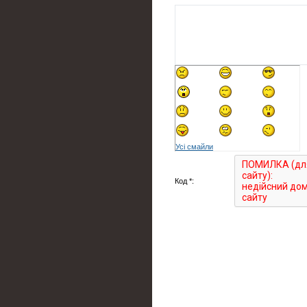
Усі смайли
Код *: