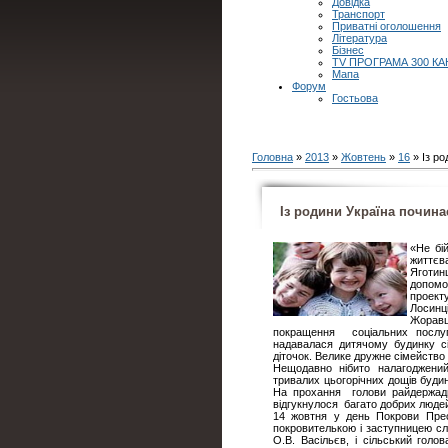
Довідка
Транспорт
Приватні оголошення
Література
Бізнес
TV ПРОГРАМА 300 КА
Мапа
Форум
Гостьова
Головна
»
2013
»
Жовтень
»
16
» Із р
Із родини Україна почина
«Не бі
життєв
Яготин
допомо
проект
Лосинц
Жоравц
покращення соціальних послуг
надавалася дитячому будинку сі
діточок. Велике дружне сімейство
Нещодавно нібито налагоджений
тривалих цьогорічних дощів будин
На прохання голови райдержадм
відгукнулося багато добрих люде
14 жовтня у день Покрови Прес
покровителькою і заступницею сл
О.В. Васільєв, і сільський голо