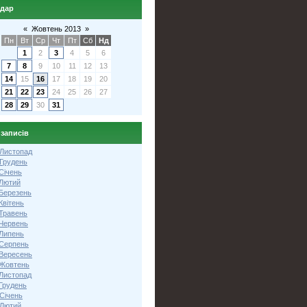
ндар
«
Жовтень 2013
»
Пн
Вт
Ср
Чт
Пт
Сб
Нд
1
2
3
4
5
6
7
8
9
10
11
12
13
14
15
16
17
18
19
20
21
22
23
24
25
26
27
28
29
30
31
 записів
 Листопад
 Грудень
Січень
 Лютий
 Березень
Квітень
 Травень
 Червень
 Липень
 Серпень
 Вересень
 Жовтень
 Листопад
Грудень
Січень
 Лютий