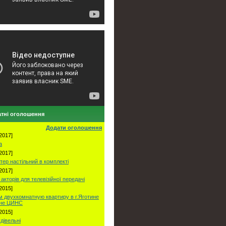
тні оголошення
Додати оголошення
2017]
а
2017]
тер настільний в комплекті
2017]
акторів для телевізійної передачі
2015]
 двухкомнатную квартиру в г.Яготине
оне ЦИНС
2015]
удівельні