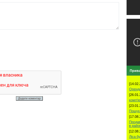
Прива
[14.02.
Оренд
[26.01.
комп'ю
[23.01.
Пошук 
[17.08.
Продам
в рай
[12.08.
Ліса б