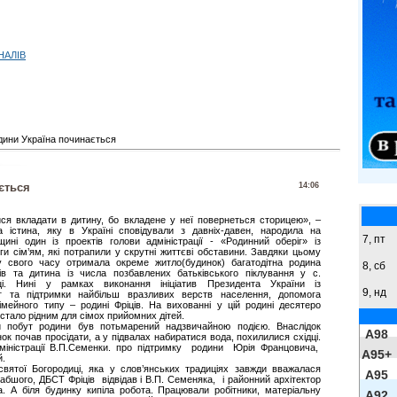
НАЛІВ
одини Україна починається
ється
14:06
йся вкладати в дитину, бо вкладене у неї повернеться сторицею», –
а істина, яку в Україні сповідували з давніх-давен, народила на
7, пт
щині один із проектів голови адміністрації - «Родинний оберіг» із
ги сім’ям, які потрапили у скрутні життєві обставини. Завдяки цьому
у свого часу отримала окреме житло(будинок) багатодітна родина
8,
сб
ів та дитина із числа позбавлених батьківського піклування у с.
і. Нині у рамках виконання ініціатив Президента України із
9,
нд
 та підтримки найбільш вразливих верств населення, допомога
мейного типу – родині Фріців. На вихованні у цій родині десятеро
 стало рідним для сімох прийомних дітей.
 побут родини був потьмарений надзвичайною подією. Внаслідок
A98
ок почав просідати, а у підвалах набиратися вода, похилилися східці.
іністрації В.П.Семенки. про підтримку родини Юрія Францовича,
A95+
й.
вятої Богородиці, яка у слов’янських традиціях завжди вважалася
A95
абшого, ДБСТ Фріців відвідав і В.П. Семеняка, і районний архітектор
ва. А біля будинку кипіла робота. Працювали робітники, матеріальну
A92