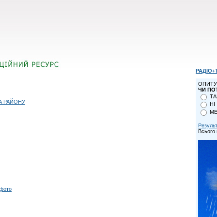
РАДІО+
ОПИТУ
ЧИ ПО
ТА
А РАЙОНУ
НІ
МЕ
Резуль
Всього 
 фото