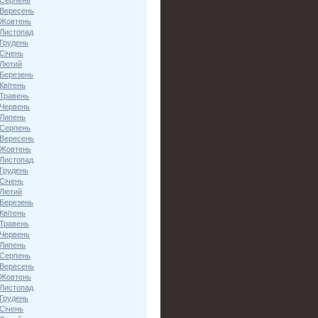
 Серпень
 Вересень
 Жовтень
 Листопад
 Грудень
Січень
 Лютий
 Березень
Квітень
 Травень
 Червень
 Липень
 Серпень
 Вересень
 Жовтень
 Листопад
 Грудень
Січень
 Лютий
 Березень
Квітень
 Травень
 Червень
 Липень
 Серпень
 Вересень
 Жовтень
 Листопад
 Грудень
Січень