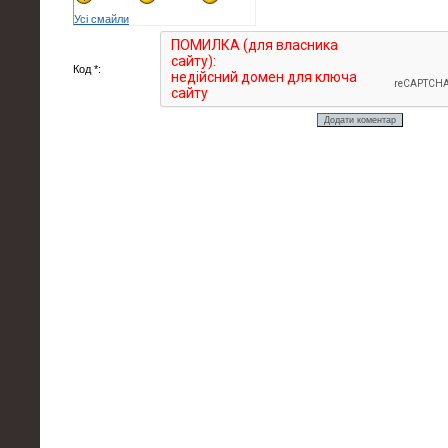
Усі смайли
Код *: