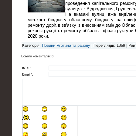
проведення капітального ремонт
вулицях : Відродження, Грушевсь
На вказані вулиці вже виділен
міського бюджету обласному бюджету на співфі
ремонту доріг,
в
зв’язку із внесенням змін до Облас
реконструкції та ремонту об’єктів інфраструктури 
2020 роки.
Категорія
:
Новини Яготина та району
|
Переглядів
: 1869 |
Рей
Всього коментарів
:
0
Ім`я *:
Email *: