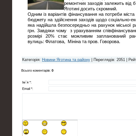
ремонтних заходів залежить від б
Яготині досить скромний.
Одним із варіантів фінансування на потреби міста
бюджету на здійснення заходів щодо соціально-ек
яка надійшла безпосередньо на рахунок міської р
грн. Завдяки чому з урахуванням співфінансуван
розмірі 20% стає можливим запланований ран
вулиць: Філатова, Мініна та пров. Говорова.
Категорія
:
Новини Яготина та району
|
Переглядів
: 2051 |
Рей
Всього коментарів
:
0
Ім`я *:
Email *: