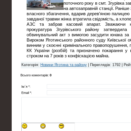
поточного року в смт. Згурівка з
на автозаправній станції. Раніше
власного збагачення, вдарив дерев’яною палицею 
завданої травми жінка втратила свідомість, а хло
АЗС та забрав касовий апарат. Зважаючи н
прокуратура Згурівського району затвердил
обвинувальний акт з вимогою засудити юнака за
Вироком Яготинського районного суду Київської о
винним у скоєнні кримінального правопорушення, п
КК України (розбій) та призначено покарання у 
строком на 7 років з конфіскацією майна.
Категорія
:
Новини Яготина та району
|
Переглядів
: 1792 |
Рей
Всього коментарів
:
0
Ім`я *:
Email *: