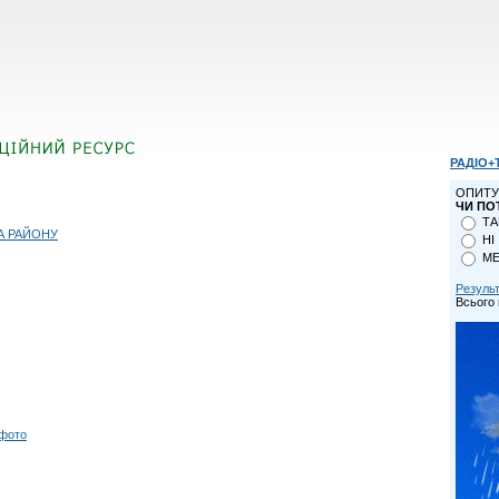
РАДІО+
ОПИТУ
ЧИ ПО
ТА
А РАЙОНУ
НІ
МЕ
Резуль
Всього 
 фото