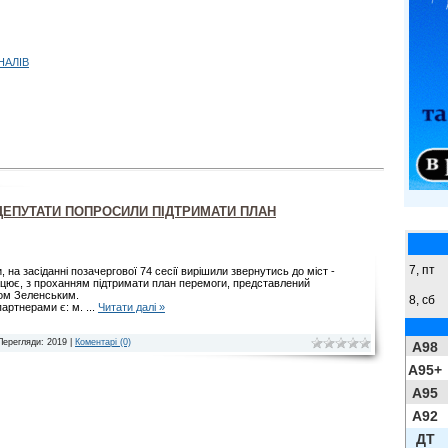
НАЛІВ
ДЕПУТАТИ ПОПРОСИЛИ ПІДТРИМАТИ ПЛАН
7, пт
, на засіданні позачергової 74 сесії вирішили звернутись до міст -
рацює, з проханням підтримати план перемоги, представлений
ом Зеленським.
8,
сб
артнерами є: м.
...
Читати далі »
Перегляди: 2019 |
Коментарі (0)
A98
A95+
A95
A92
ДТ