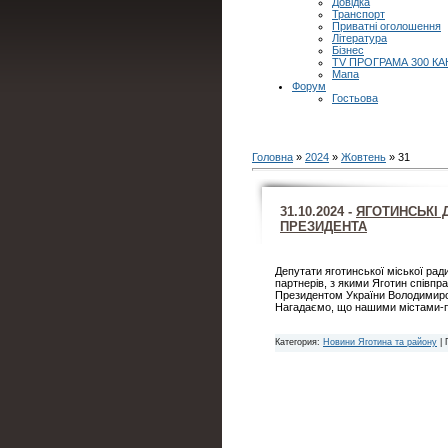
Довідка
Транспорт
Приватні оголошення
Література
Бізнес
TV ПРОГРАМА 300 КА
Мапа
Форум
Гостьова
Головна
»
2024
»
Жовтень
»
31
31.10.2024 -
ЯГОТИНСЬКІ 
ПРЕЗИДЕНТА
Депутати яготинської міської ради
партнерів, з якими Яготин співп
Президентом України Володимир
Нагадаємо, що нашими містами-п
Категория:
Новини Яготина та району
| 