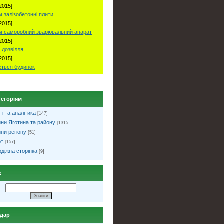
2015]
 залізобетонні плити
2015]
м саморобний зварювальний апарат
2015]
 дозвілля
2015]
ться будинок
тегоріям
ті та аналітика
[147]
ни Яготина та району
[1315]
ни регіону
[51]
рт
[157]
діжна сторінка
[9]
к
ндар