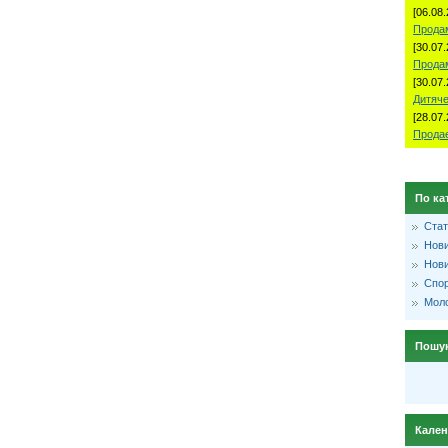
[06.08.
Продам
[30.07.
Прода
[30.07.
Дитяче
[28.07.
Продае
По ка
Стат
Нови
Нови
Спо
Моло
Пошу
Кале