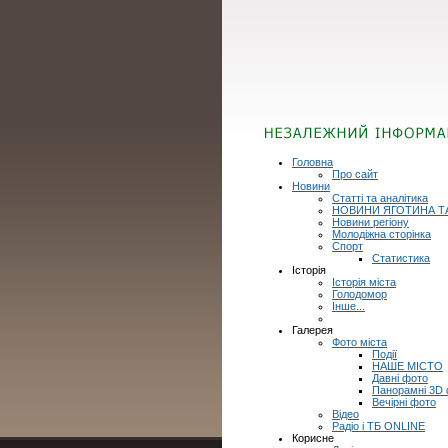
Головна
Про сайт
Новини
Статті та аналітика
НОВИНИ ЯГОТИНА Т
Новини регіону
Молодіжна сторінка
Спорт
Статистика
Історія
Історія міста
Голодомор
Інше...
Галерея
Фото міста
Події
НАШЕ МІСТО
Давні фото
Панорамні 3D
Вечірні фото
Відео
Радіо і ТБ ONLINE
Корисне