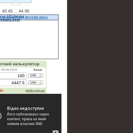
- ...
-
40.45 ...
44.90
и на АЗС України
УРС ВАЛЮТ ВІД ЯГОТИН ІНФО
vseazs.com