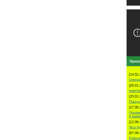
Прива
[14.02.
Оренд
[26.01.
комп'ю
[23.01.
Пошук 
[17.08.
Продам
в рай
[12.08.
Ліса б
[07.08.
Робота