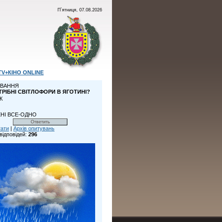
П`ятниця, 07.08.2026
TV+КІНО ONLINE
ВАННЯ
ТРІБНІ СВІТЛОФОРИ В ЯГОТИНІ?
К
НІ ВСЕ-ОДНО
тати
|
Архів опитувань
відповідей:
296