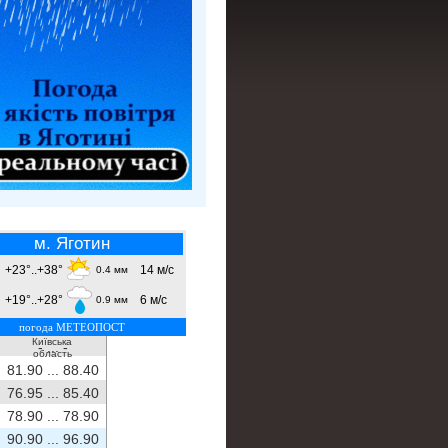
м. Яготин
+23°..+38°
14 м/с
0.4 мм
+19°..+28°
6 м/с
0.9 мм
погода МЕТЕОПОСТ
Київська
- ...
-
область
81.90 ...
88.40
76.95 ...
85.40
78.90 ...
78.90
90.90 ...
96.90