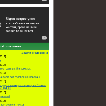
тні оголошення
Додати оголошення
2017]
а
2017]
тер настільний в комплекті
2017]
акторів для телевізійної передачі
2015]
 двухкомнатную квартиру в г.Яготине
оне ЦИНС
2015]
удівельні
2015]
 для водіїв в Польші