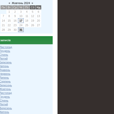
«
Жовтень 2024
»
Пн
Вт
Ср
Чт
Пт
Сб
Нд
1
2
3
4
5
6
7
8
9
10
11
12
13
14
15
16
17
18
19
20
21
22
23
24
25
26
27
28
29
30
31
 записів
 Листопад
 Грудень
Січень
 Лютий
 Березень
Квітень
 Травень
 Червень
 Липень
 Серпень
 Вересень
 Жовтень
 Листопад
Грудень
Січень
 Лютий
 Березень
Квітень