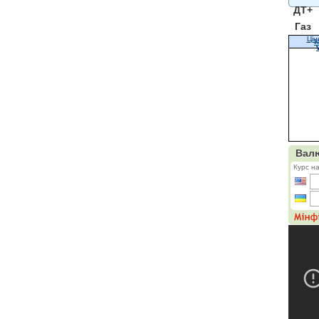
ДТ+
Газ
Цін
К