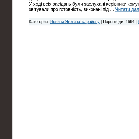
У ході всіх засідань були заслухані керівники кому
звітували про готовність, виконані під
...
Читати дал
Категория:
Новини Яготина та району
| Перегляди: 1694 |