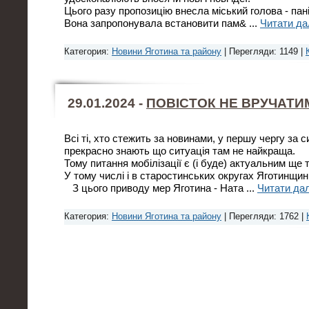
Цього разу пропозицію внесла міський голова - пан
Вона запропонувала встановити пам&
...
Читати да
Категория:
Новини Яготина та району
| Перегляди: 1149 |
29.01.2024 -
ПОВІСТОК НЕ ВРУЧАТИ
Всі ті, хто стежить за новинами, у першу чергу за 
прекрасно знають що ситуація там не найкраща.
Тому питання мобілізації є (і буде) актуальним ще 
У тому числі і в старостинських округах Яготинщин
З цього приводу мер Яготина - Ната
...
Читати дал
Категория:
Новини Яготина та району
| Перегляди: 1762 |