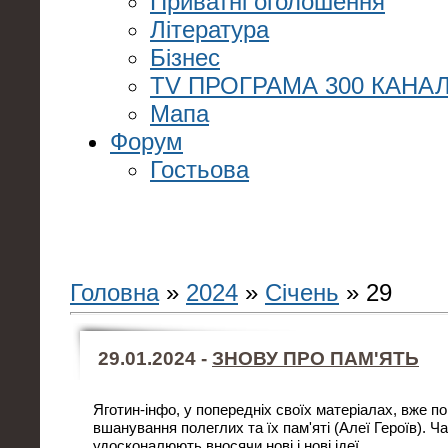
Приватні оголошення
Література
Бізнес
TV ПРОГРАМА 300 КАНАЛ
Мапа
Форум
Гостьова
Головна
»
2024
»
Січень
»
29
29.01.2024 -
ЗНОВУ ПРО ПАМ'ЯТЬ
Яготин-інфо, у попередніх своїх матеріалах, вже п
вшанування полеглих та їх пам'яті (Алеї Героїв). Ча
удосконалюють вносячи нові і нові ідеї.