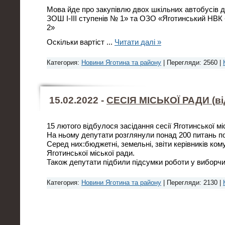
Мова йде про закупівлю двох шкільних автобусів
ЗОШ І-III ступенів № 1» та ОЗО «Яготинський НВК
2»
Оскільки вартіст
...
Читати далі »
Категория:
Новини Яготина та району
| Перегляди: 2560 |
15.02.2022 -
СЕСІЯ МІСЬКОЇ РАДИ (ві
15 лютого відбулося засідання сесії Яготинської мі
На ньому депутати розглянули понад 200 питань п
Серед них:бюджетні, земельні, звіти керівників ко
Яготинської міської ради.
Також депутати підбили підсумки роботи у виборч
Категория:
Новини Яготина та району
| Перегляди: 2130 |