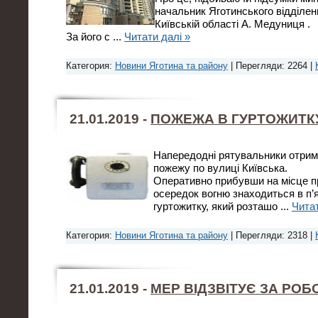
начальник Яготинського відділен
Київській області А. Медуниця .
За його с
...
Читати далі »
Категория:
Новини Яготина та району
| Перегляди: 2264 |
21.01.2019 -
ПОЖЕЖА В ГУРТОЖИТК
Напередодні рятувальники отрим
пожежу по вулиці Київська.
Оперативно прибувши на місце п
осередок вогню знаходиться в п
гуртожитку, який розташо
...
Читат
Категория:
Новини Яготина та району
| Перегляди: 2318 |
21.01.2019 -
МЕР ВІДЗВІТУЄ ЗА РОБ