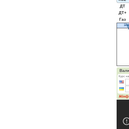
ДТ
ДТ+
Газ
Цін
К