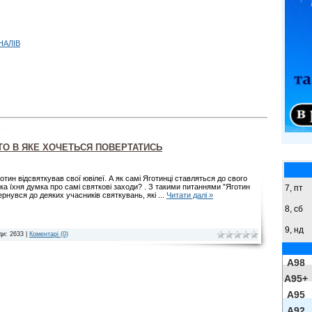
НАЛІВ
СТО В ЯКЕ ХОЧЕТЬСЯ ПОВЕРТАТИСЬ
тин відсвяткував свої ювілеї. А як самі Яготинці ставляться до свого
яка їхня думка про самі святкові заходи? . З такими питаннями ”Яготин
7, пт
ернувся до деяких учасників святкувань, які
...
Читати далі »
8,
сб
9,
нд
ди: 2633 |
Коментарі (0)
A98
A95+
A95
A92