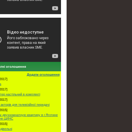
тні оголошення
Додати оголошення
2017]
а
2017]
тер настільний в комплекті
2017]
акторів для телевізійної передачі
2015]
 двухкомнатную квартиру в г.Яготине
оне ЦИНС
2015]
удівельні