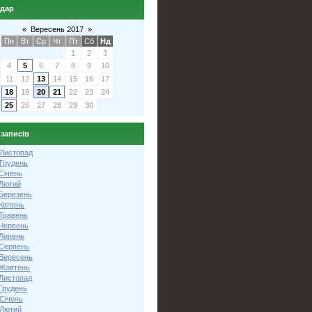
ндар
«
Вересень 2017
»
Пн
Вт
Ср
Чт
Пт
Сб
Нд
1
2
3
4
5
6
7
8
9
10
11
12
13
14
15
16
17
18
19
20
21
22
23
24
25
26
27
28
29
30
 записів
 Листопад
 Грудень
Січень
 Лютий
 Березень
Квітень
 Травень
 Червень
 Липень
 Серпень
 Вересень
 Жовтень
 Листопад
Грудень
Січень
 Лютий