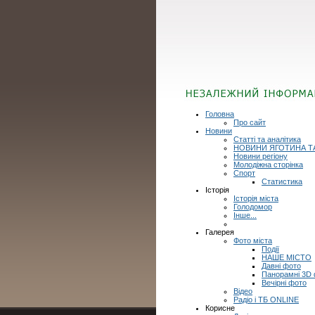
Головна
Про сайт
Новини
Статті та аналітика
НОВИНИ ЯГОТИНА Т
Новини регіону
Молодіжна сторінка
Спорт
Статистика
Історія
Історія міста
Голодомор
Інше...
Галерея
Фото міста
Події
НАШЕ МІСТО
Давні фото
Панорамні 3D
Вечірні фото
Відео
Радіо і ТБ ONLINE
Корисне