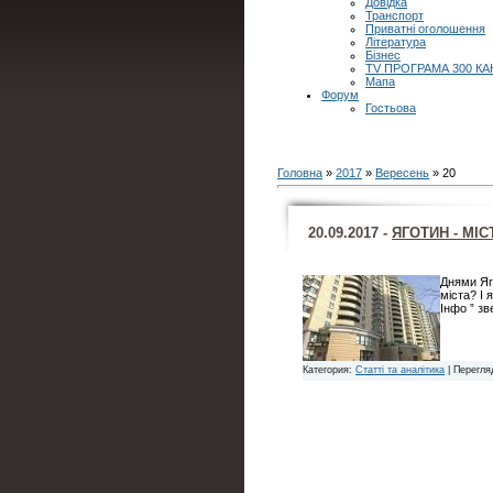
Довідка
Транспорт
Приватні оголошення
Література
Бізнес
TV ПРОГРАМА 300 КА
Мапа
Форум
Гостьова
Головна
»
2017
»
Вересень
»
20
20.09.2017 -
ЯГОТИН - МІ
Днями Яго
міста? І 
Інфо ” зв
Категория:
Статті та аналітика
| Перегля