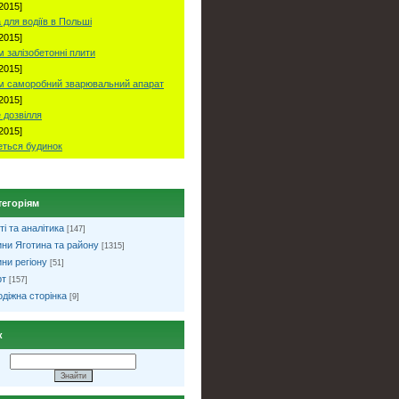
2015]
 для водіїв в Польші
2015]
 залізобетонні плити
2015]
м саморобний зварювальний апарат
2015]
 дозвілля
2015]
ться будинок
тегоріям
ті та аналітика
[147]
ни Яготина та району
[1315]
ни регіону
[51]
рт
[157]
діжна сторінка
[9]
к