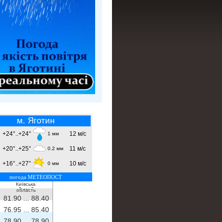
м. Яготин
+24°..+24°
12 м/с
1 мм
+20°..+25°
11 м/с
0.2 мм
+16°..+27°
10 м/с
0 мм
погода МЕТЕОПОСТ
Київська
- ...
-
область
81.90 ...
88.40
76.95 ...
85.40
78.90 ...
78.90