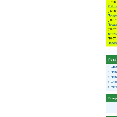
[07.08.
Робота
[06.08.
Продам
[30.07.
Прода
[30.07.
Дитяче
[28.07.
Продае
По ка
Стат
Нови
Нови
Спо
Моло
Пошу