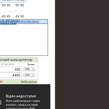
90.90 ...
95.90
- ...
-
40.45 ...
44.90
и на АЗС України
УРС ВАЛЮТ ВІД ЯГОТИН ІНФО
vseazs.com