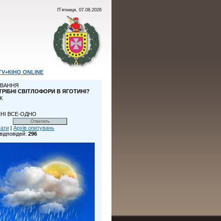
П`ятниця, 07.08.2026
TV+КІНО ONLINE
ВАННЯ
ТРІБНІ СВІТЛОФОРИ В ЯГОТИНІ?
К
НІ ВСЕ-ОДНО
тати
|
Архів опитувань
відповідей:
296