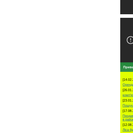
Прива
[14.02.
Оренд
[26.01.
комп'ю
[23.01.
Пошук 
[17.08.
Продам
в рай
[12.08.
Ліса б