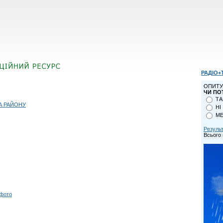
РАДІО+
ОПИТУ
ЧИ ПО
ТА
А РАЙОНУ
НІ
МЕ
Резуль
Всього 
 фото