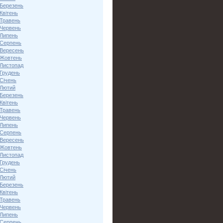
 Березень
Квітень
 Травень
 Червень
 Липень
 Серпень
 Вересень
 Жовтень
 Листопад
 Грудень
Січень
 Лютий
 Березень
Квітень
 Травень
 Червень
 Липень
 Серпень
 Вересень
 Жовтень
 Листопад
 Грудень
Січень
 Лютий
 Березень
Квітень
 Травень
 Червень
 Липень
 Серпень