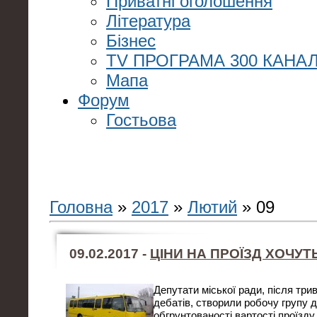
Приватні оголошення
Література
Бізнес
TV ПРОГРАМА 300 КАНАЛ
Мапа
Форум
Гостьова
Головна
»
2017
»
Лютий
»
09
09.02.2017 -
ЦІНИ НА ПРОЇЗД ХОЧУТ
Депутати міської ради, після три
дебатів, створили робочу групу 
обгрунтованості вартості проїзду