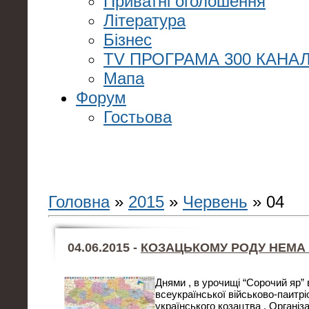
Приватні оголошення
Література
Бізнес
TV ПРОГРАМА 300 КАНАЛ
Мапа
Форум
Гостьова
Головна
»
2015
»
Червень
»
04
04.06.2015 -
КОЗАЦЬКОМУ РОДУ НЕМА
Днями , в урочищі “Сорочий яр”
всеукраїнської військово-паитрі
українського козацтва . Органі