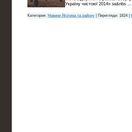
Україну чистою! 2014» за&nbs
...
Категория:
Новини Яготина та району
| Перегляди: 1824 |