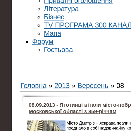
Приватні оголошення
Література
Бізнес
TV ПРОГРАМА 300 КАНАЛ
Мапа
Форум
Гостьова
Головна
»
2013
»
Вересень
»
08
08.09.2013 -
Яготинці вітали місто-поб
Московської області з 859-річчям
Місто Дмитрів – яскрава перлина
поєднало в собі надзвичайну кр