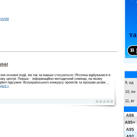
НАЛІВ
ВИНИ
зня основні події, які так чи інакше стосуються і Яготина відбувалися в
ому центрі. Перша - інформаційно-методичний семінар, на якому
9,
нд
дбиті підсумки Всеукраїнського конкурсу проектів та програм розви
...
далі »
10, пн
11, вт
A98
A95+
A95
A92