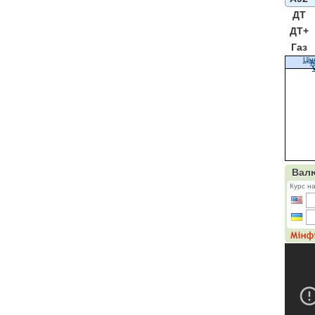
ДТ
ДТ+
Газ
Цін
К