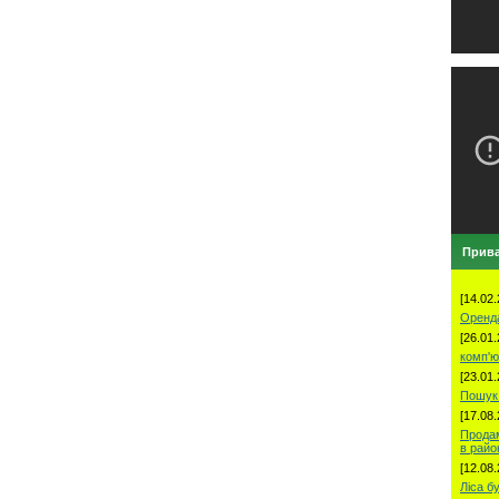
Прива
[14.02.
Оренд
[26.01.
комп'ю
[23.01.
Пошук 
[17.08.
Продам
в рай
[12.08.
Ліса б