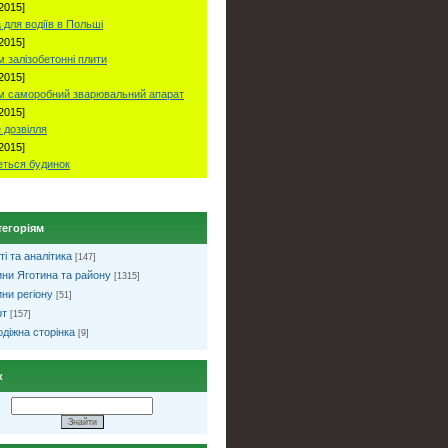
2015]
 для водіїв в Польші
2015]
 залізобетонні плити
2015]
м саморобний зварювальний апарат
2015]
 дозвілля
2015]
ться будинок
тегоріям
ті та аналітика
[147]
ни Яготина та району
[1315]
ни регіону
[51]
рт
[157]
діжна сторінка
[9]
к