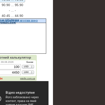
90.90 ...
95.90
- ...
-
40.45 ...
44.90
и на АЗС України
УРС ВАЛЮТ ВІД ЯГОТИН ІНФО
vseazs.com