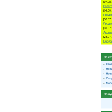
[07.08.
Робота
[06.08.
Продам
[30.07.
Прода
[30.07.
Дитяче
[28.07.
Продае
По ка
Стат
Нови
Нови
Спо
Моло
Пошу