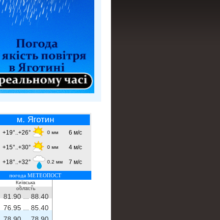
м. Яготин
+19°..+26°
6 м/с
0 мм
+15°..+30°
4 м/с
0 мм
+18°..+32°
7 м/с
0.2 мм
погода МЕТЕОПОСТ
Київська
- ...
-
область
81.90 ...
88.40
76.95 ...
85.40
78.90 ...
78.90