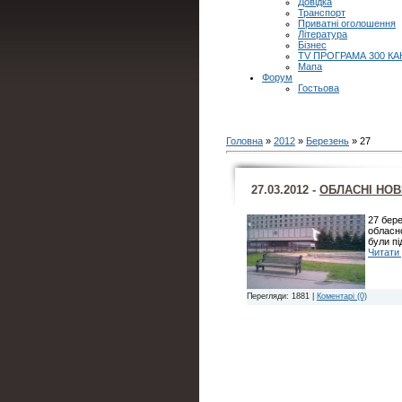
Довідка
Транспорт
Приватні оголошення
Література
Бізнес
TV ПРОГРАМА 300 КА
Мапа
Форум
Гостьова
Головна
»
2012
»
Березень
»
27
27.03.2012 -
ОБЛАСНІ НО
27 бере
обласн
були пі
Читати 
Перегляди: 1881 |
Коментарі (0)