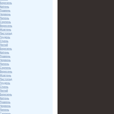
 Березень
Квітень
 Травень
 Червень
 Липень
 Серпень
 Вересень
 Жовтень
 Листопад
 Грудень
Січень
 Лютий
 Березень
Квітень
 Травень
 Червень
 Липень
 Серпень
 Вересень
 Жовтень
 Листопад
 Грудень
Січень
 Лютий
 Березень
Квітень
 Травень
 Червень
 Липень
 Серпень