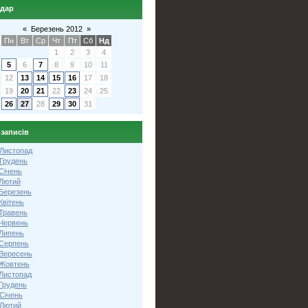
ндар
«
Березень 2012
»
Пн
Вт
Ср
Чт
Пт
Сб
Нд
1
2
3
4
5
6
7
8
9
10
11
12
13
14
15
16
17
18
19
20
21
22
23
24
25
26
27
28
29
30
31
 записів
 Листопад
 Грудень
Січень
 Лютий
 Березень
Квітень
 Травень
 Червень
 Липень
 Серпень
 Вересень
 Жовтень
 Листопад
Грудень
Січень
 Лютий