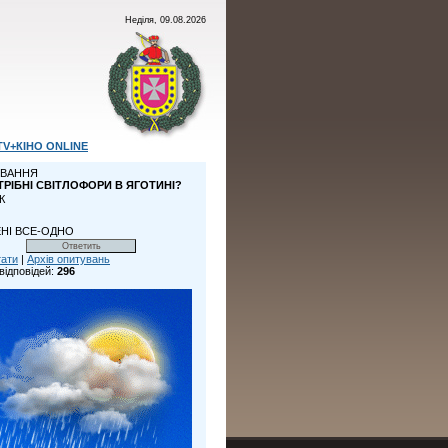
Неділя, 09.08.2026
TV+КІНО ONLINE
ВАННЯ
ТРІБНІ СВІТЛОФОРИ В ЯГОТИНІ?
К
НІ ВСЕ-ОДНО
тати
|
Архів опитувань
відповідей:
296