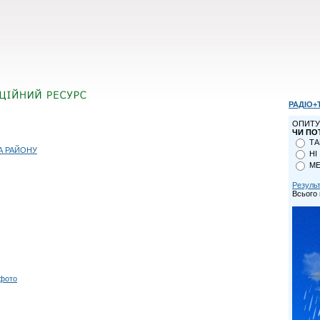
РАДІО+
ОПИТУ
ЧИ ПО
ТА
А РАЙОНУ
НІ
МЕ
Резуль
Всього 
 фото