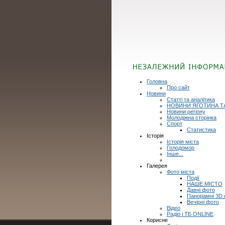
Головна
Про сайт
Новини
Статті та аналітика
НОВИНИ ЯГОТИНА Т
Новини регіону
Молодіжна сторінка
Спорт
Статистика
Історія
Історія міста
Голодомор
Інше...
Галерея
Фото міста
Події
НАШЕ МІСТО
Давні фото
Панорамні 3D
Вечірні фото
Відео
Радіо і ТБ ONLINE
Корисне