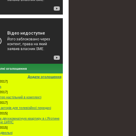
тні оголошення
Додати оголошення
2017]
а
2017]
тер настільний в комплекті
2017]
акторів для телевізійної передачі
2015]
 двухкомнатную квартиру в г.Яготине
оне ЦИНС
2015]
удівельні