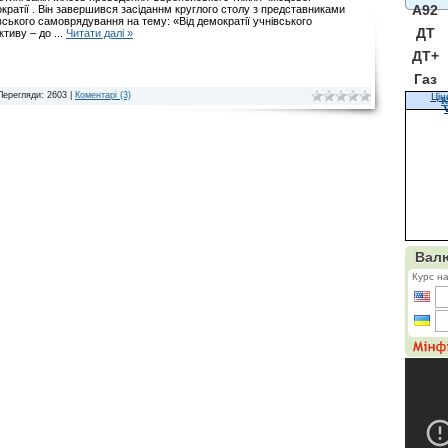
A92
кратії . Він завершився засіданнм круглого столу з представниками
вського самоврядування на тему: «Від демократії учнівського
ДТ
ктиву – до
...
Читати далі »
ДТ+
Газ
Перегляди: 2603 |
Коментарі (3)
Цін
К