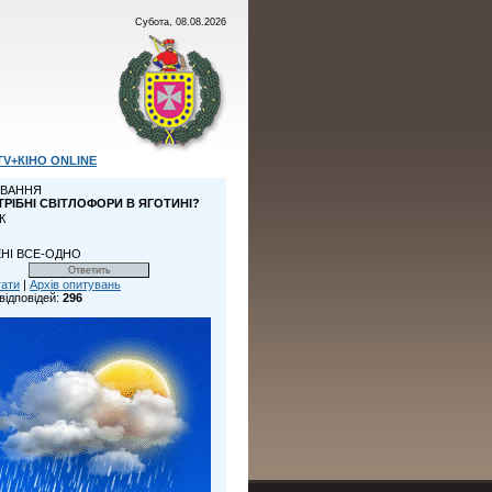
Субота, 08.08.2026
TV+КІНО ONLINE
ВАННЯ
ТРІБНІ СВІТЛОФОРИ В ЯГОТИНІ?
К
НІ ВСЕ-ОДНО
тати
|
Архів опитувань
відповідей:
296