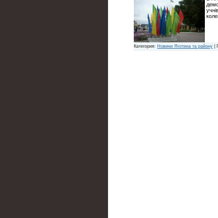
демо
учні
коле
Категория:
Новини Яготина та району
| 