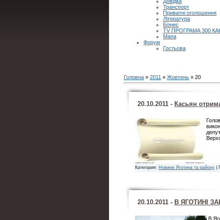
Довідка
Транспорт
Приватні оголошення
Література
Бізнес
TV ПРОГРАМА 300 КА
Мапа
Форум
Гостьова
Головна
»
2011
»
Жовтень
»
20
20.10.2011 -
Касьян отрим
Голов
викон
депут
Верхо
Категория:
Новини Яготина та району
| 
20.10.2011 -
В ЯГОТИНІ З
В Яг