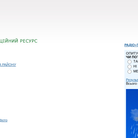
РАДІО+
ОПИТУ
ЧИ ПО
ТА
А РАЙОНУ
НІ
МЕ
Резуль
Всього 
 фото