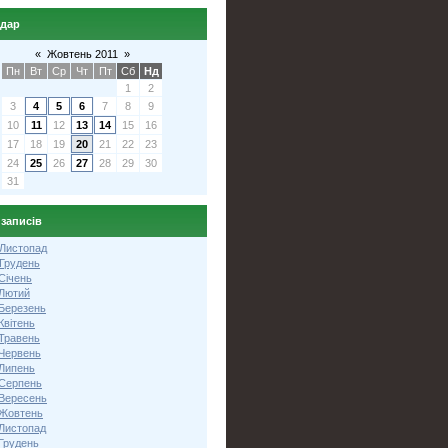
ндар
«
Жовтень 2011
»
Пн
Вт
Ср
Чт
Пт
Сб
Нд
1
2
3
4
5
6
7
8
9
10
11
12
13
14
15
16
17
18
19
20
21
22
23
24
25
26
27
28
29
30
31
 записів
 Листопад
 Грудень
Січень
 Лютий
 Березень
Квітень
 Травень
 Червень
 Липень
 Серпень
 Вересень
 Жовтень
 Листопад
Грудень