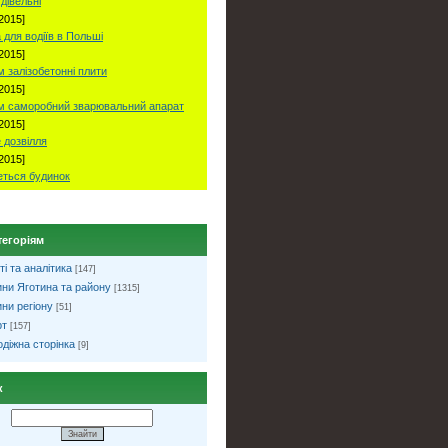
удівельні
2015]
 для водіїв в Польші
2015]
 залізобетонні плити
2015]
м саморобний зварювальний апарат
2015]
 дозвілля
2015]
ться будинок
тегоріям
ті та аналітика
[147]
ни Яготина та району
[1315]
ни регіону
[51]
рт
[157]
діжна сторінка
[9]
к