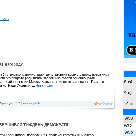
НАЛІВ
ав нагороду
а Яготинської районної ради, депутатський корпус району, працівники
авчого апарату ради вітали заступника голови районної ради,
8,
сб
ата районної ради Миколу Касьяна з високою нагородою - Грамотою
вної Ради України.<
...
Читати далі »
9,
нд
10, пн
Перегляди: 2415 |
Коментарі (3)
A98
A95+
АВЕРШИВСЯ ТИЖДЕНЬ ДЕМОКРАТІЇ
A95
отині закінчилось проведення Європейського тижня місцевої