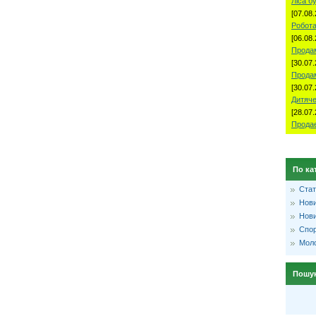
Ліса б
[07.08.
Робота
[06.08.
Продам
[30.07.
Прода
[30.07.
Дитяче
[28.07.
Продае
По ка
Стат
Нови
Нови
Спо
Моло
Пошу