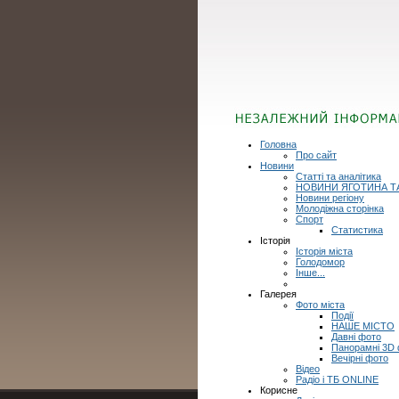
Головна
Про сайт
Новини
Статті та аналітика
НОВИНИ ЯГОТИНА Т
Новини регіону
Молодіжна сторінка
Спорт
Статистика
Історія
Історія міста
Голодомор
Інше...
Галерея
Фото міста
Події
НАШЕ МІСТО
Давні фото
Панорамні 3D
Вечірні фото
Відео
Радіо і ТБ ONLINE
Корисне