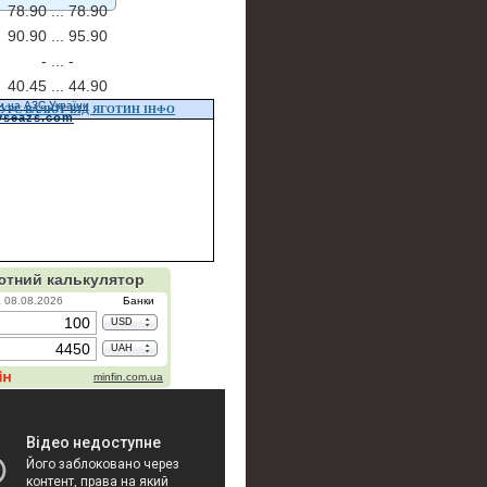
78.90 ...
78.90
90.90 ...
95.90
- ...
-
40.45 ...
44.90
и на АЗС України
УРС ВАЛЮТ ВІД ЯГОТИН ІНФО
vseazs.com