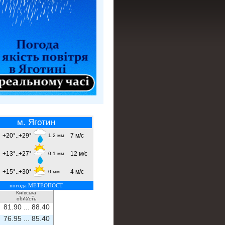
м. Яготин
+20°..+29°
7 м/с
1.2 мм
+13°..+27°
12 м/с
0.1 мм
+15°..+30°
4 м/с
0 мм
погода МЕТЕОПОСТ
Київська
- ...
-
область
81.90 ...
88.40
76.95 ...
85.40