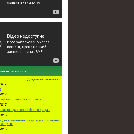
тні оголошення
Додати оголошення
2017]
а
2017]
тер настільний в комплекті
2017]
акторів для телевізійної передачі
2015]
 двухкомнатную квартиру в г.Яготине
оне ЦИНС
2015]