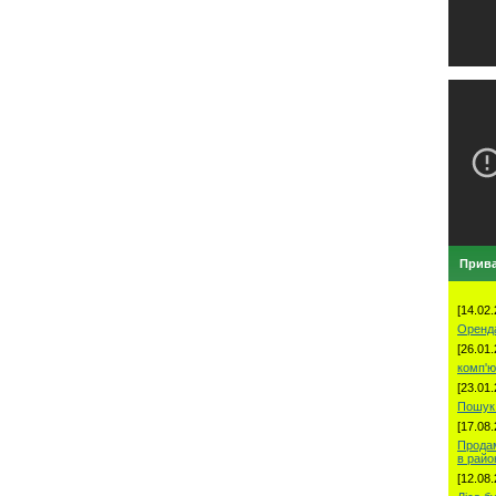
Прива
[14.02.
Оренд
[26.01.
комп'ю
[23.01.
Пошук 
[17.08.
Продам
в рай
[12.08.