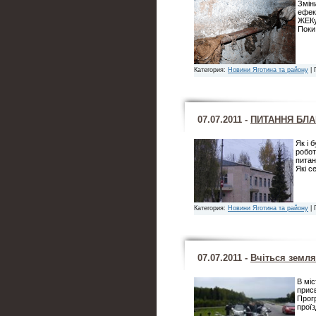
Змін
ефек
ЖЕКу
Поки
Категория:
Новини Яготина та району
| 
07.07.2011 -
ПИТАННЯ БЛА
Як і 
робот
питан
Які с
Категория:
Новини Яготина та району
| 
07.07.2011 -
Вчіться земля
В міс
присв
Прог
прої