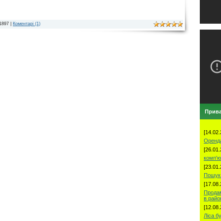
1897 |
Коментарі (1)
Прива
[14.02.
Оренд
[26.01.
комп'ю
[23.01.
Пошук 
[17.08.
Продам
в рай
[12.08.
Ліса б