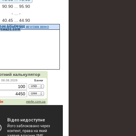
90.90 ...
95.90
- ...
-
40.45 ...
44.90
и на АЗС України
УРС ВАЛЮТ ВІД ЯГОТИН ІНФО
vseazs.com