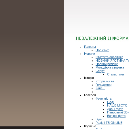
Головна
Про сайт
Новини
Статті та аналітика
НОВИНИ ЯГОТИНА Т
Новини регіону
Молодіжна сторінка
Спорт
Статистика
Історія
Історія міста
Голодомор
Інше...
Галерея
Фото міста
Події
НАШЕ МІСТО
Давні фото
Панорамні 3D
Вечірні фото
Відео
Радіо і ТБ ONLINE
Корисне