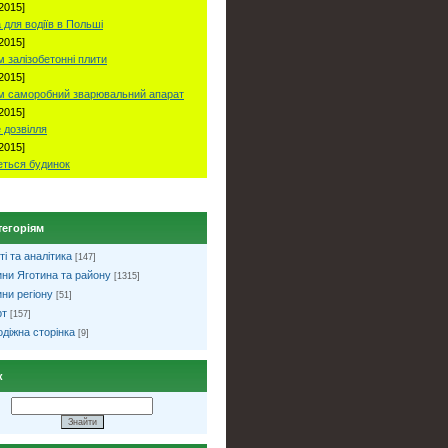
2015]
 для водіїв в Польші
2015]
 залізобетонні плити
2015]
м саморобний зварювальний апарат
2015]
 дозвілля
2015]
ться будинок
тегоріям
ті та аналітика
[147]
ни Яготина та району
[1315]
ни регіону
[51]
рт
[157]
діжна сторінка
[9]
к