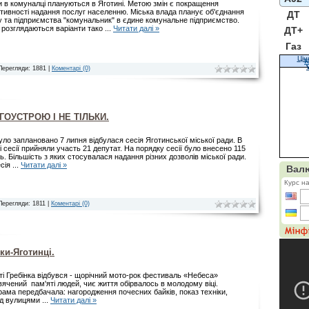
и в комуналці плануються в Яготині. Метою змін є покращення
тивності надання послуг населенню. Міська влада планує об'єднання
ДТ
 та підприємства "комунальник" в єдине комунальне підприємство.
 розглядаються варіанти тако
...
Читати далі »
ДТ+
Газ
Цін
К
Перегляди: 1881 |
Коментарі (0)
ГОУСТРОЮ І НЕ ТІЛЬКИ.
було заплановано 7 липня відбулася сесія Яготинської міської ради. В
і сесії прийняли участь 21 депутат. На порядку сесії було внесено 115
ь. Більшість з яких стосувалася надання різних дозволів міської ради.
есія
...
Читати далі »
Перегляди: 1811 |
Коментарі (0)
ки-Яготинці.
ті Гребінка відбувся - щорічний мото-рок фестиваль «Небеса»
ячений пам'яті людей, чиє життя обірвалось в молодому віці.
рама передбачала: нагородження почесних байків, показ техніки,
зд вулицями
...
Читати далі »