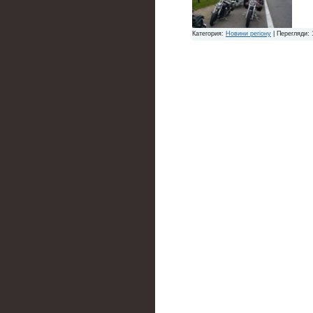
Категория:
Новини регіону
| Перегляди: 