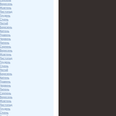
 Серпень
 Вересень
 Жовтень
 Листопад
 Грудень
Січень
 Лютий
 Березень
Квітень
 Травень
 Червень
 Липень
 Серпень
 Вересень
 Жовтень
 Листопад
 Грудень
Січень
 Лютий
 Березень
Квітень
 Травень
 Червень
 Липень
 Серпень
 Вересень
 Жовтень
 Листопад
 Грудень
Січень