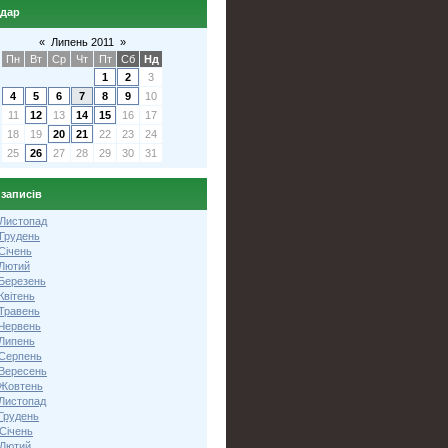
ндар
«
Липень 2011
»
Пн
Вт
Ср
Чт
Пт
Сб
Нд
1
2
3
4
5
6
7
8
9
10
11
12
13
14
15
16
17
18
19
20
21
22
23
24
25
26
27
28
29
30
31
 записів
 Листопад
 Грудень
Січень
 Лютий
 Березень
Квітень
 Травень
 Червень
 Липень
 Серпень
 Вересень
 Жовтень
 Листопад
Грудень
Січень
 Лютий