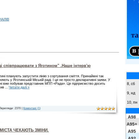
НАЛІВ
і співпрацювати з Яготином" .Наше інтерв'ю
тині планують запустити лінію з сортування сміття. Принаймні так
няють у Яготинській Міській раді. І це не просто декларативні заяви. У
8,
сб
ні вже побував представник МПП «Рада». Це підприємство досить
тив
...
Читати далі »
9,
нд
10, пн
Перегляди: 2370 |
Коментарі (1)
A98
A95+
МІСТА ЧЕКАЮТЬ ЗМІНИ.
A95
A92