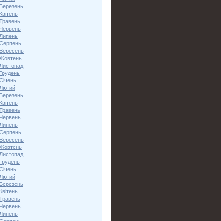
 Березень
Квітень
 Травень
 Червень
 Липень
 Серпень
 Вересень
 Жовтень
 Листопад
 Грудень
Січень
 Лютий
 Березень
Квітень
 Травень
 Червень
 Липень
 Серпень
 Вересень
 Жовтень
 Листопад
 Грудень
Січень
 Лютий
 Березень
Квітень
 Травень
 Червень
 Липень