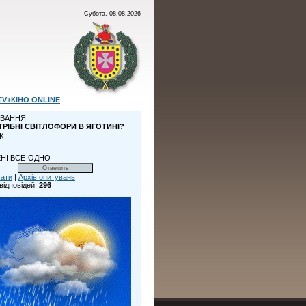
Субота, 08.08.2026
TV+КІНО ONLINE
ВАННЯ
ТРІБНІ СВІТЛОФОРИ В ЯГОТИНІ?
К
НІ ВСЕ-ОДНО
тати
|
Архів опитувань
відповідей:
296