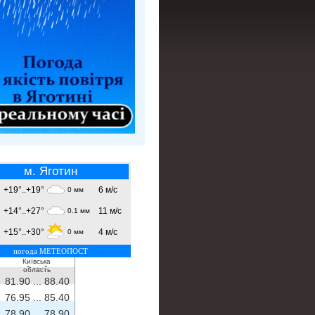
м. Яготин
+19°..+19°
6 м/с
0 мм
+14°..+27°
11 м/с
0.1 мм
+15°..+30°
4 м/с
0 мм
погода МЕТЕОПОСТ
Київська
- ...
-
область
81.90 ...
88.40
76.95 ...
85.40
78.90 ...
78.90