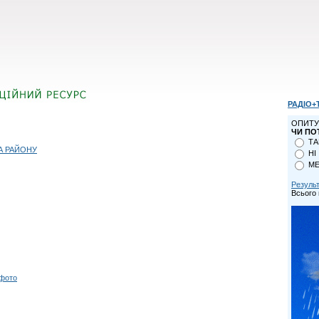
РАДІО+
ОПИТУ
ЧИ ПО
ТА
А РАЙОНУ
НІ
МЕ
Резуль
Всього 
 фото