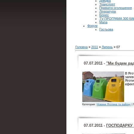
Довідка
Транспорт
Приватні оголошення
Література
Бізнес
TV ПРОГРАМА 300 КА
Мапа
Форум
Гостьова
Головна
»
2011
»
Липень
»
07
07.07.2011 -
"Ми будем рад
В Яго
запев
Яготи
ефек
Категория:
Новини Яготина та району
| 
07.07.2011 -
ГОСПОДАРКУ 