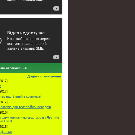
тні оголошення
Додати оголошення
2017]
а
2017]
тер настільний в комплекті
2017]
акторів для телевізійної передачі
2015]
 двухкомнатную квартиру в г.Яготине
оне ЦИНС
2015]
удівельні