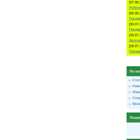
[07.08.
Робота
[06.08.
Продам
[30.07.
Прода
[30.07.
Дитяче
[28.07.
Продае
По ка
Стат
Нови
Нови
Спо
Моло
Пошу