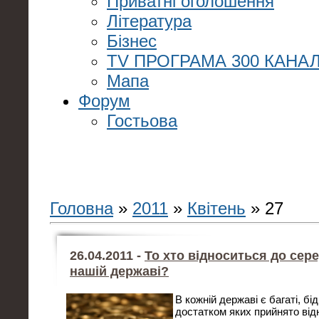
Приватні оголошення
Література
Бізнес
TV ПРОГРАМА 300 КАНАЛ
Мапа
Форум
Гостьова
Головна
»
2011
»
Квітень
»
27
26.04.2011 -
То хто відноситься до сер
нашій державі?
В кожній державі є багаті, бі
достатком яких прийнято від