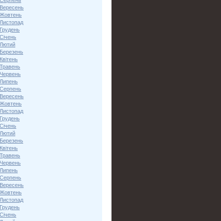
 Серпень
 Вересень
 Жовтень
 Листопад
 Грудень
Січень
 Лютий
 Березень
Квітень
 Травень
 Червень
 Липень
 Серпень
 Вересень
 Жовтень
 Листопад
 Грудень
Січень
 Лютий
 Березень
Квітень
 Травень
 Червень
 Липень
 Серпень
 Вересень
 Жовтень
 Листопад
 Грудень
Січень