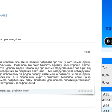
НАЛІВ
ть приємне дітям
19:37
й нелегкий час ми не повинні забувати про тих, у кого немає рідних
близьких. Проте вони так само бажають вірити у щось хороше і світле:
7, пт
ято і добрих людей. Шкода, що про них ми згадуємо лише раз в рік, під
новорічних та різдвяних свят, але... Ми нагадуємо усім небайдужим,
до нового року та різдва подарунками можна потішити не лише рідних
8,
сб
близьких, а й бідолашних сиріт з "віночка". Можливо, саме Ваша
мога потрібна цим дітям. Контактні дані нашого сиротинцю "віночок",
9,
нд
 ветеранів 5 телефон 58634.
лядів
: 2617 |
Рейтинг
:
0.0
/
0
A98
A95+
A95
A92