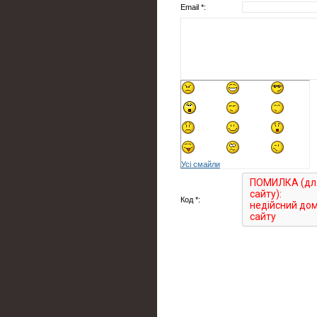
Email *:
Усі смайли
Код *: