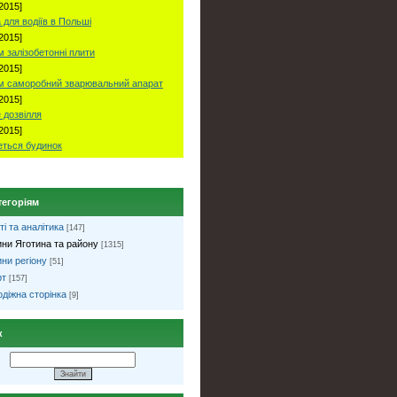
2015]
 для водіїв в Польші
2015]
 залізобетонні плити
2015]
м саморобний зварювальний апарат
2015]
 дозвілля
2015]
ться будинок
тегоріям
ті та аналітика
[147]
ни Яготина та району
[1315]
ни регіону
[51]
рт
[157]
діжна сторінка
[9]
к