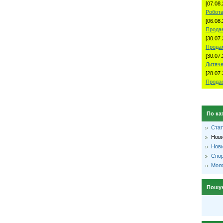
[07.08.
Робота
[06.08.
Продам
[30.07.
Прода
[30.07.
Дитяче
[28.07.
Продае
По ка
Стат
Нови
Нови
Спо
Моло
Пошу