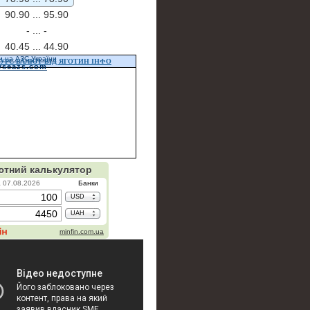
90.90 ...
95.90
- ...
-
40.45 ...
44.90
и на АЗС України
УРС ВАЛЮТ ВІД ЯГОТИН ІНФО
vseazs.com