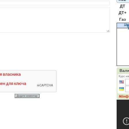
ДТ
ДТ+
Газ
Цін
К