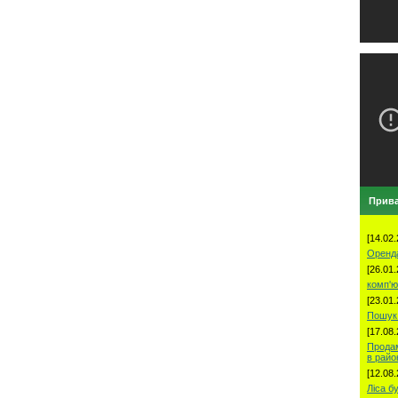
Прива
[14.02.
Оренд
[26.01.
комп'ю
[23.01.
Пошук 
[17.08.
Продам
в рай
[12.08.
Ліса б