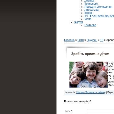
Довідка
Транспорт
Приватні оголошення
Література
Бізнес
TV ПРОГРАМА 300 КА
Мапа
Форум
Гостьова
Головна
»
2010
»
Грудень
»
18
» Зробі
Зробіть приємне дітям
У це
або 
у св
час 
що 
та 
допо
вул.
Категорія
:
Новини Яготина та району
|
Перег
Всього коментарів
:
0
Ім`я *: