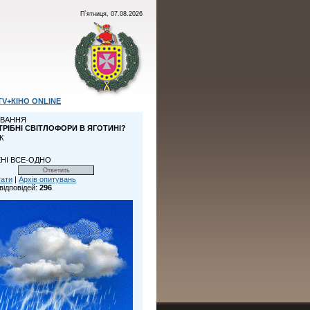
П`ятниця, 07.08.2026
TV+КІНО ONLINE
ВАННЯ
ТРІБНІ СВІТЛОФОРИ В ЯГОТИНІ?
К
НІ ВСЕ-ОДНО
тати
|
Архів опитувань
відповідей:
296