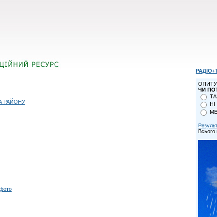
РАДІО+
ОПИТУ
ЧИ ПО
ТА
А РАЙОНУ
НІ
МЕ
Резуль
Всього 
 фото