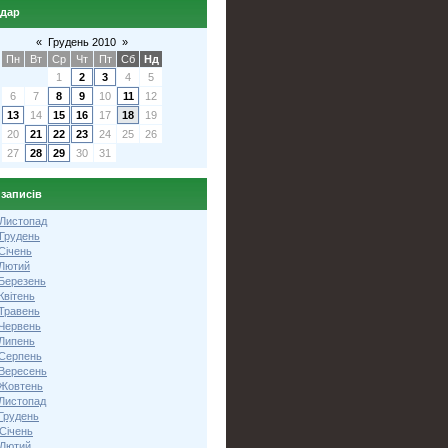
ндар
«
Грудень 2010
»
Пн
Вт
Ср
Чт
Пт
Сб
Нд
1
2
3
4
5
6
7
8
9
10
11
12
13
14
15
16
17
18
19
20
21
22
23
24
25
26
27
28
29
30
31
 записів
 Листопад
 Грудень
Січень
 Лютий
 Березень
Квітень
 Травень
 Червень
 Липень
 Серпень
 Вересень
 Жовтень
 Листопад
Грудень
Січень
 Лютий