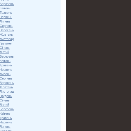
 Березень
Квітень
 Травень
 Червень
 Липень
 Серпень
 Вересень
 Жовтень
 Листопад
 Грудень
Січень
 Лютий
 Березень
Квітень
 Травень
 Червень
 Липень
 Серпень
 Вересень
 Жовтень
 Листопад
 Грудень
Січень
 Лютий
 Березень
Квітень
 Травень
 Червень
 Липень