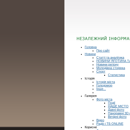
Головна
Про сайт
Новини
Статті та аналітика
НОВИНИ ЯГОТИНА Т
Новини регіону
Молодіжна сторінка
Спорт
Статистика
Історія
Історія міста
Голодомор
Інше...
Галерея
Фото міста
Події
НАШЕ МІСТО
Давні фото
Панорамні 3D
Вечірні фото
Відео
Радіо і ТБ ONLINE
Корисне