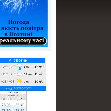
м. Яготин
+24°..+24°
12 м/с
1 мм
+20°..+25°
11 м/с
0.2 мм
+16°..+27°
10 м/с
0 мм
погода МЕТЕОПОСТ
Київська
- ...
-
область
81.90 ...
88.40
76.95 ...
85.40
78.90 ...
78.90