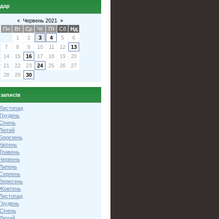
ндар
«
Червень 2021
»
Пн
Вт
Ср
Чт
Пт
Сб
Нд
1
2
3
4
5
6
7
8
9
10
11
12
13
14
15
16
17
18
19
20
21
22
23
24
25
26
27
28
29
30
 записів
 Листопад
 Грудень
Січень
 Лютий
 Березень
Квітень
 Травень
 Червень
 Липень
 Серпень
 Вересень
 Жовтень
 Листопад
Грудень
Січень
 Лютий