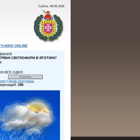
Субота, 08.08.2026
TV+КІНО ONLINE
ВАННЯ
ТРІБНІ СВІТЛОФОРИ В ЯГОТИНІ?
К
НІ ВСЕ-ОДНО
тати
|
Архів опитувань
відповідей:
296