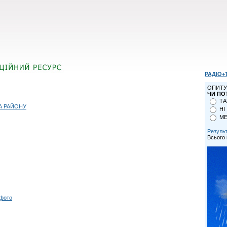
РАДІО+
ОПИТУ
ЧИ ПО
ТА
А РАЙОНУ
НІ
МЕ
Резуль
Всього 
 фото