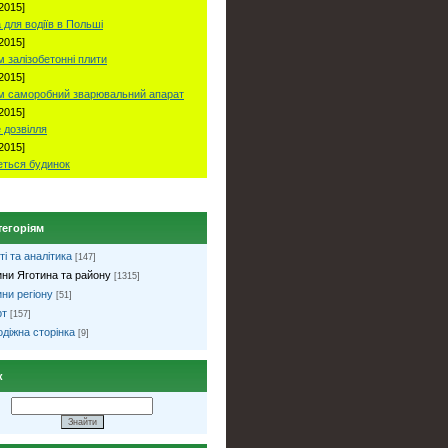
2015]
 для водіїв в Польші
2015]
 залізобетонні плити
2015]
м саморобний зварювальний апарат
2015]
 дозвілля
2015]
ться будинок
тегоріям
ті та аналітика
[147]
ни Яготина та району
[1315]
ни регіону
[51]
рт
[157]
діжна сторінка
[9]
к