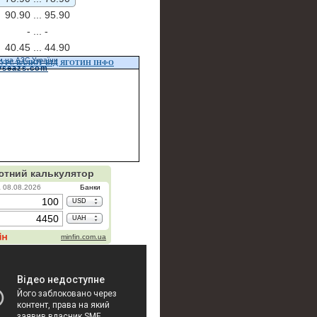
90.90 ...
95.90
- ...
-
40.45 ...
44.90
и на АЗС України
УРС ВАЛЮТ ВІД ЯГОТИН ІНФО
vseazs.com