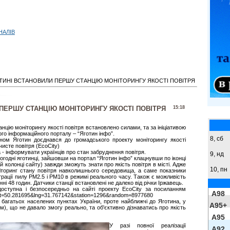
НАЛІВ
ОТИНІ ВСТАНОВИЛИ ПЕРШУ СТАНЦІЮ МОНІТОРИНГУ ЯКОСТІ ПОВІТРЯ
 ПЕРШУ СТАНЦІЮ МОНІТОРИНГУ ЯКОСТІ ПОВІТРЯ
15:18
нцію моніторингу якості повітря встановлено силами, та за ініціативою
го інформаційного порталу – “Яготин інфо”.
8,
сб
ном Яготин доєднався до громадського проекту моніторингу якості
чисте повітря (EcoCity)
 - інформувати українців про стан забруднення повітря.
9,
нд
ьогодні яготинці, зайшовши на портал “Яготин інфо” клацнувши по іконці
й колонці сайту) завжди зможуть знати про якість повітря в місті. Адже
10, пн
іторинг стану повітря навколишнього середовища, а саме показники
трації пилу PM2.5 і PM10 в режимі реального часу. Також є можливість
ні 48 годин. Датчики станції встановлені не далеко від річки Іржавець.
доступна і безпосередньо на сайті проекту EcoCity за посиланням
A98
&lat=50.281695&lng=31.767142&station=1296&random=8977680
у багатьох населених пунктах України, проте найближчі до Яготина, у
A95+
км), що не давало змогу реально, та об'єктивно дізнаватись про якість
A95
У разі повної реалізації
A92