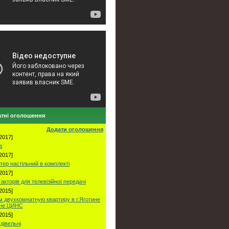
тні оголошення
Додати оголошення
2017]
а
2017]
тер настільний в комплекті
2017]
акторів для телевізійної передачі
2015]
 двухкомнатную квартиру в г.Яготине
оне ЦИНС
2015]
удівельні