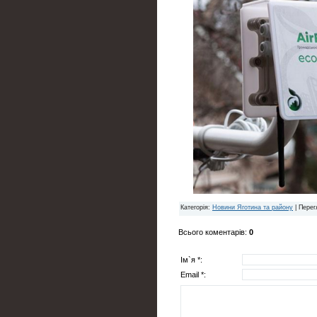
Категорія
:
Новини Яготина та району
|
Перег
Всього коментарів
:
0
Ім`я *:
Email *: