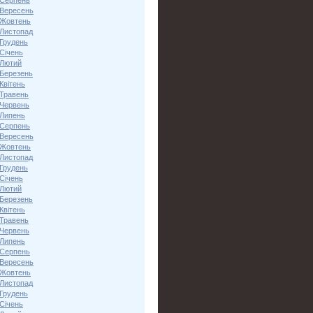
 Серпень
 Вересень
 Жовтень
 Листопад
 Грудень
Січень
 Лютий
 Березень
Квітень
 Травень
 Червень
 Липень
 Серпень
 Вересень
 Жовтень
 Листопад
 Грудень
Січень
 Лютий
 Березень
Квітень
 Травень
 Червень
 Липень
 Серпень
 Вересень
 Жовтень
 Листопад
 Грудень
Січень