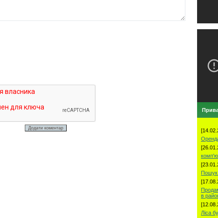
Прива
[14.02.
Оренд
[26.01.
комп'ю
[23.01.
Пошук 
[17.08.
Продам
в рай
[12.08.
Ліса б