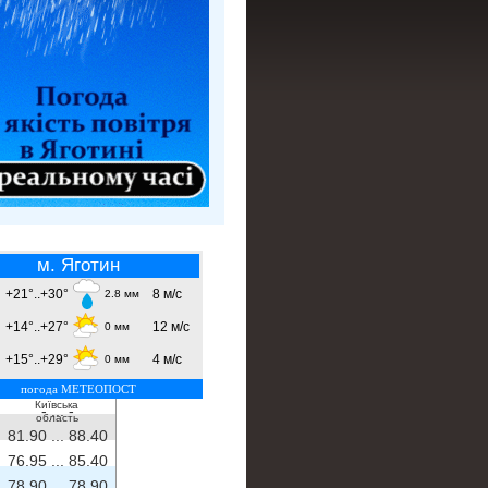
м. Яготин
+21°..+30°
8 м/с
2.8 мм
+14°..+27°
12 м/с
0 мм
+15°..+29°
4 м/с
0 мм
погода МЕТЕОПОСТ
Київська
- ...
-
область
81.90 ...
88.40
76.95 ...
85.40
78.90 ...
78.90