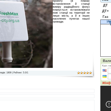
проекту (в планах
встановлення й станції
ДТ
виміру радіаційного фону)
планується встановлювати
ДТ+
нові станції на території не
лише міста, а й в інших
Газ
населених пунктах нашої
Цін
громади.
К
лядів
: 1809 |
Рейтинг
:
5.0
/
1