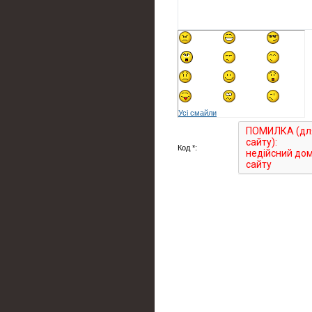
Усі смайли
Код *: