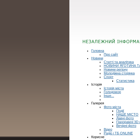
Головна
Про сайт
Новини
Статті та аналітика
НОВИНИ ЯГОТИНА Т
Новини регіону
Молодіжна сторінка
Спорт
Статистика
Історія
Історія міста
Голодомор
Інше...
Галерея
Фото міста
Події
НАШЕ МІСТО
Давні фото
Панорамні 3D
Вечірні фото
Відео
Радіо і ТБ ONLINE
Корисне