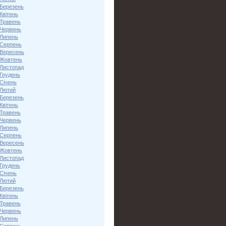
 Березень
Квітень
 Травень
 Червень
 Липень
 Серпень
 Вересень
 Жовтень
 Листопад
 Грудень
Січень
 Лютий
 Березень
Квітень
 Травень
 Червень
 Липень
 Серпень
 Вересень
 Жовтень
 Листопад
 Грудень
Січень
 Лютий
 Березень
Квітень
 Травень
 Червень
 Липень