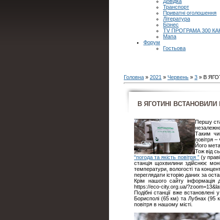
Довідка
Транспорт
Приватні оголошення
Література
Бізнес
TV ПРОГРАМА 300 КА
Мапа
Форум
Гостьова
Головна
»
2021
»
Червень
»
3
» В ЯГ
В ЯГОТИНІ ВСТАНОВИЛИ
Першу ста
незалежно
Таким чи
повітря – 
Його мета
Тож від с
“погода та якість повітря ”
(у праві
станція щохвилини здійснює мон
температури, вологості та концен
переглядати історію даних за остан
Крім нашого сайту інформація 
https://eco-city.org.ua/?zoom=13
Подібні станції вже встановлені 
Борисполі (65 км) та Лубнах (95 
повітря в нашому місті.