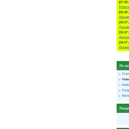
[07.08.
Робота
[06.08.
Продам
[30.07.
Прода
[30.07.
Дитяче
[28.07.
Продае
По ка
Стат
Нови
Нови
Спо
Моло
Пошу