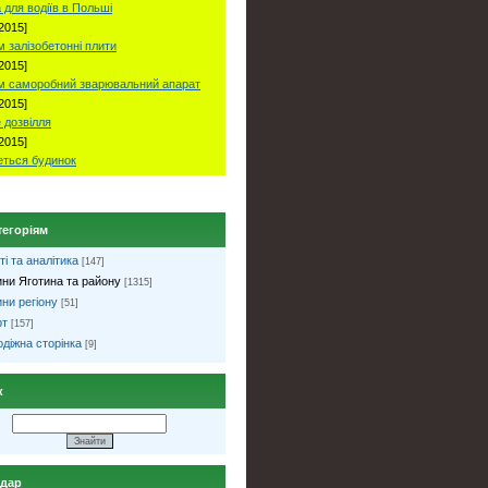
 для водіїв в Польші
2015]
 залізобетонні плити
2015]
м саморобний зварювальний апарат
2015]
 дозвілля
2015]
ться будинок
тегоріям
ті та аналітика
[147]
ни Яготина та району
[1315]
ни регіону
[51]
рт
[157]
діжна сторінка
[9]
к
ндар