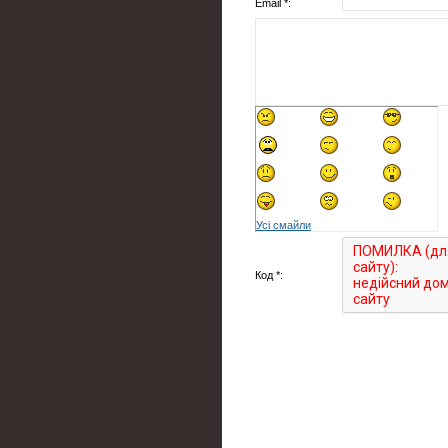
Email *:
Усі смайли
Код *: