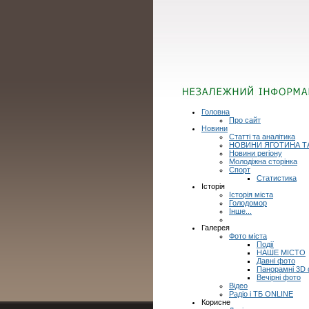
Головна
Про сайт
Новини
Статті та аналітика
НОВИНИ ЯГОТИНА Т
Новини регіону
Молодіжна сторінка
Спорт
Статистика
Історія
Історія міста
Голодомор
Інше...
Галерея
Фото міста
Події
НАШЕ МІСТО
Давні фото
Панорамні 3D
Вечірні фото
Відео
Радіо і ТБ ONLINE
Корисне