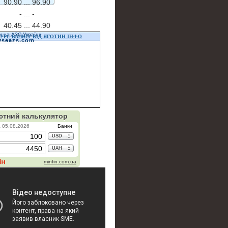
90.90 ...
96.90
- ...
-
40.45 ...
44.90
и на АЗС України
УРС ВАЛЮТ ВІД ЯГОТИН ІНФО
vseazs.com