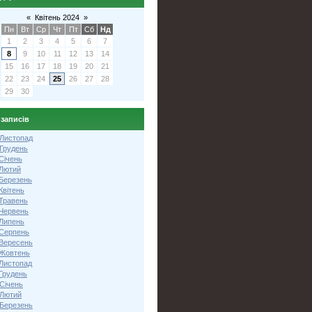
«
Квітень 2024
»
Пн
Вт
Ср
Чт
Пт
Сб
Нд
1
2
3
4
5
6
7
8
9
10
11
12
13
14
15
16
17
18
19
20
21
22
23
24
25
26
27
28
29
30
 записів
 Листопад
 Грудень
Січень
 Лютий
 Березень
Квітень
 Травень
 Червень
 Липень
 Серпень
 Вересень
 Жовтень
 Листопад
Грудень
Січень
 Лютий
 Березень