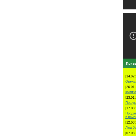
Прива
[14.02.
Оренд
[26.01.
комп'ю
[23.01.
Пошук 
[17.08.
Продам
в рай
[12.08.
Ліса б
[07.08.