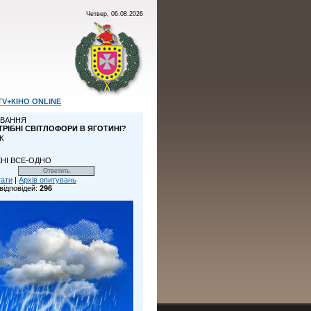
Четвер, 06.08.2026
TV+КІНО ONLINE
ВАННЯ
ТРІБНІ СВІТЛОФОРИ В ЯГОТИНІ?
К
НІ ВСЕ-ОДНО
тати
|
Архів опитувань
відповідей:
296