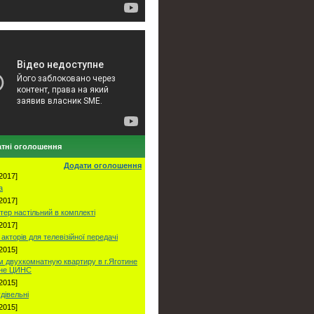
тні оголошення
Додати оголошення
2017]
а
2017]
тер настільний в комплекті
2017]
акторів для телевізійної передачі
2015]
 двухкомнатную квартиру в г.Яготине
оне ЦИНС
2015]
удівельні
2015]