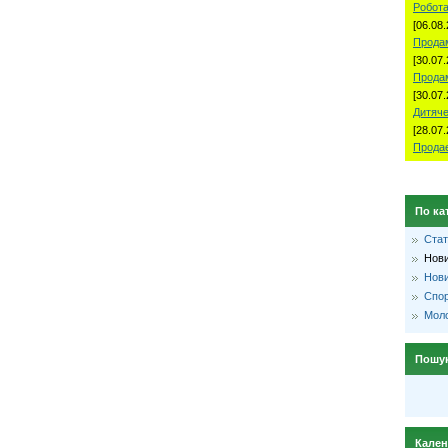
Робота
[06.08.
Продам
[30.07.
Прода
[30.07.
Дитяче
[28.07.
Продае
По ка
Стат
Нови
Нови
Спо
Моло
Пошу
Кале