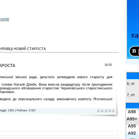
НАЛІВ
РНЯХІВЦІ НОВИЙ СТАРОСТА
ТАРОСТА
16:53
отинської міської ради, депутати затвердили нового старосту для
6, чт
о голови Наталії Дзюби. Вона внесла кандидатуру після проходження
громадського обговорення старостою Черняхівського старостинського
Павлович.
7, пт
едено до персонального складу виконавчого комітету Яготинської
лядів
: 1451 |
Рейтинг
:
0.0
/
0
A98
A95+
A95
A92