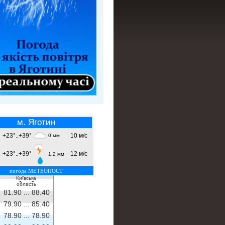
м. Яготин
+23°..+39°
10 м/с
0 мм
+23°..+39°
12 м/с
1.2 мм
погода МЕТЕОПОСТ
Київська
- ...
-
область
81.90 ...
88.40
79.90 ...
85.40
78.90 ...
78.90