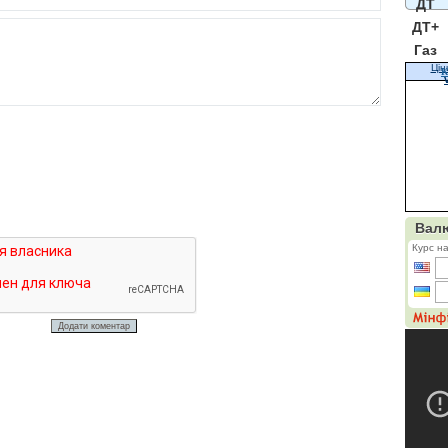
ДТ
ДТ+
Газ
Цін
К