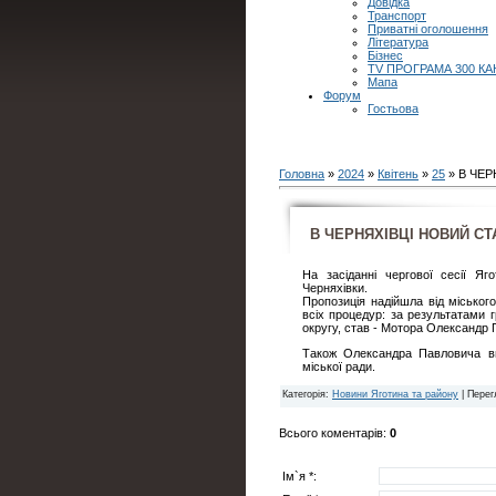
Довідка
Транспорт
Приватні оголошення
Література
Бізнес
TV ПРОГРАМА 300 КА
Мапа
Форум
Гостьова
Головна
»
2024
»
Квітень
»
25
» В ЧЕ
В ЧЕРНЯХІВЦІ НОВИЙ С
На засіданні чергової сесії Яг
Черняхівки.
Пропозиція надійшла від міськог
всіх процедур: за результатами 
округу, став - Мотора Олександр 
Також Олександра Павловича вв
міської ради.
Категорія
:
Новини Яготина та району
|
Перег
Всього коментарів
:
0
Ім`я *: