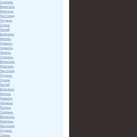
 Серпень
 Вересень
 Жовтень
 Листопад
 Грудень
Січень
 Лютий
 Березень
Квітень
 Травень
 Червень
 Липень
 Серпень
 Вересень
 Жовтень
 Листопад
 Грудень
Січень
 Лютий
 Березень
Квітень
 Травень
 Червень
 Липень
 Серпень
 Вересень
 Жовтень
 Листопад
 Грудень
Січень