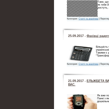
Таки, що 
як тебе 
ростуть,
Категория:
Статті та аналітика
| Перегля
25.09.2017 -
Фахівці радят
Більшість 
українськи
Такими є 
“Трансфо
Категория:
Статті та аналітика
| Перегля
21.09.2017 -
ЕЛЬЖБЕТА ВА
ВАС.
Як вже п
Панкі з я
дошкільн