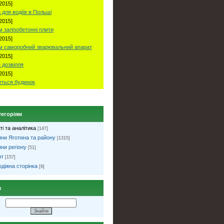
2015]
 для водіїв в Польші
2015]
 залізобетонні плити
2015]
м саморобний зварювальний апарат
2015]
 дозвілля
2015]
ться будинок
тегоріям
ті та аналітика
[147]
ни Яготина та району
[1315]
ни регіону
[51]
рт
[157]
діжна сторінка
[9]
к