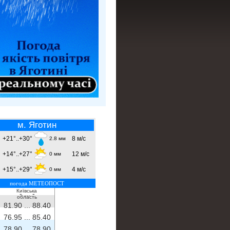
м. Яготин
+21°..+30°
8 м/с
2.8 мм
+14°..+27°
12 м/с
0 мм
+15°..+29°
4 м/с
0 мм
погода МЕТЕОПОСТ
Київська
- ...
-
область
81.90 ...
88.40
76.95 ...
85.40
78.90 ...
78.90