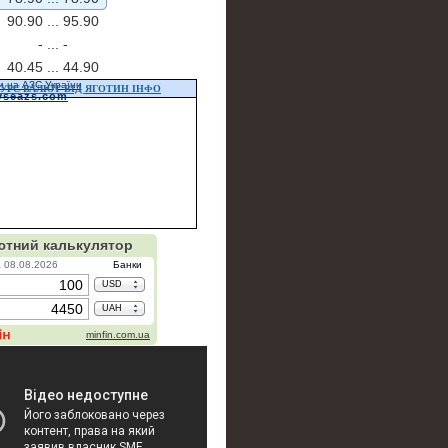
90.90 ...
95.90
- ...
-
40.45 ...
44.90
и на АЗС України
УРС ВАЛЮТ ВІД ЯГОТИН ІНФО
vseazs.com