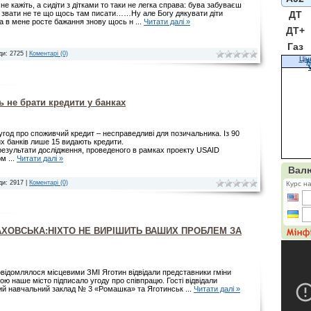
не кажіть, а сидіти з дітками то таки не легка справа: бува забуваєш
й звати не те що щось там писати……Ну але Богу дякувати діти
ДТ
 а в мене росте бажання знову щось н
...
Читати далі »
ДТ+
Газ
ди: 2725 |
Коментарі (0)
Цін
К
ь не брати кредити у банках
угод про споживчий кредит – несправедливі для позичальника. Із 90
х банків лише 15 видають кредити.
результати дослідження, проведеного в рамках проекту USAID
рм
...
Читати далі »
ди: 2917 |
Коментарі (0)
ХОВСЬКА:НІХТО НЕ ВИРІШИТЬ ВАШИХ ПРОБЛЕМ ЗА
овідомлялося місцевими ЗМІ Яготин відвідали представники гміни
кою наше місто підписало угоду про співпрацю. Гості відвідали
ий навчальний заклад № 3 «Ромашка» та Яготинськ
...
Читати далі »