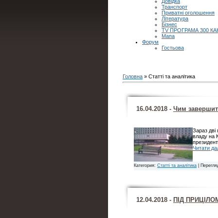
Довідка
Транспорт
Приватні оголошення
Література
Бізнес
TV ПРОГРАМА 300 КА
Мапа
Форум
Гостьова
Головна
»
Статті та аналітика
16.04.2018 -
Чим завершит
Зараз дві
владу на 
президент
Читати дал
Категория:
Статті та аналітика
| Перегля
12.04.2018 -
ПІД ПРИЦІЛО