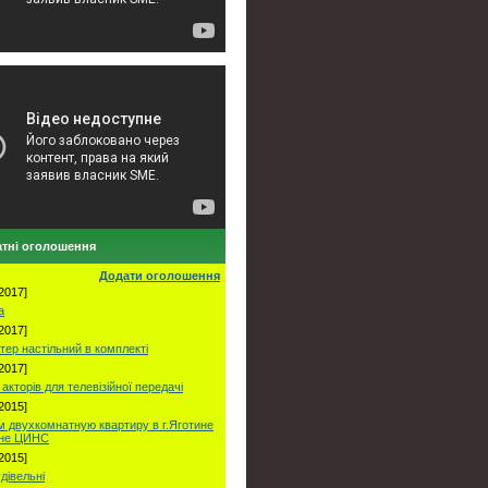
тні оголошення
Додати оголошення
2017]
а
2017]
тер настільний в комплекті
2017]
акторів для телевізійної передачі
2015]
 двухкомнатную квартиру в г.Яготине
оне ЦИНС
2015]
удівельні