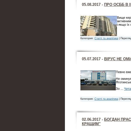
05.08.2017 -
ПРО ОСББ В 
Вище кер
активним
і якщо їх
Категория:
Статті та аналітика
| Перегля
05.07.2017 -
ВІРУС НЕ ОМ
Певно вже
Не оминув
Яготинськ
Зо
...
Чита
Категория:
Статті та аналітика
| Перегля
02.06.2017 -
БОГДАН ПРАС
КРАЩИМ"