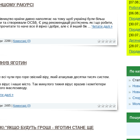
[07.08.
ІНШОМУ РАКУРСІ
Робота
[06.08.
Продам
івництво країни давно наполягає на тому щоб українці були більш
и та створювали ОСББ. Є ряд рекомендацій роз’яснень як і що робити,
[30.07.
 прочитати то наче все й вірно і добре, але є й інший бік
...
Читати далі »
Прода
[30.07.
Дитяче
ди: 2288 |
Коментарі (0)
[28.07.
Продае
ИНУВ ЯГОТИН
По ка
 всі чули про горе-звісний віру, який атакував десятки тисяч систем.
Стат
 вірус і наше місто. Так минулого тижня вірус вразив і комп'ютери
Нови
ого маслозаводу.
Нови
ти далі »
Спо
Моло
ди: 2495 |
Коментарі (0)
Пошу
КІ:"ЯКЩО БУДУТЬ ГРОШІ - ЯГОТИН СТАНЕ ЩЕ