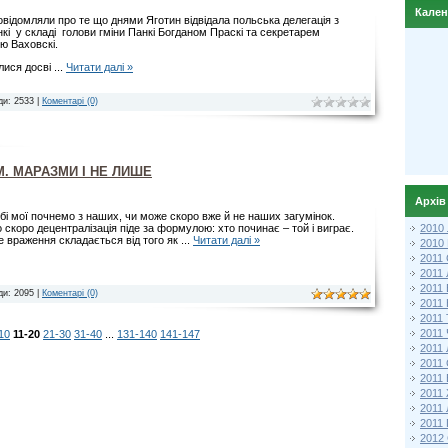
Кале
відомляли про те що днями Яготин відвідала польська делегація з
кі у складі голови гміни Панкі Богданом Праскі та секретарем
ю Ваховскі.
илися досві
...
Читати далі »
ди: 2533 |
Коментарі (0)
М. МАРАЗМИ І НЕ ЛИШЕ
Архів
і мої почнемо з наших, чи може скоро вже й не наших загумінок.
скоро децентралізація піде за формулою: хто починає – той і виграє.
2010
е враження складається від того як
...
Читати далі »
2010
2011 
2011
2011
ди: 2095 |
Коментарі (0)
2011 
2011
2011
10
11-20
21-30
31-40
...
131-140
141-147
2011
2011
2011
2011
2011
2011 
2012 