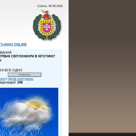
Субота, 08.08.2026
TV+КІНО ONLINE
ВАННЯ
ТРІБНІ СВІТЛОФОРИ В ЯГОТИНІ?
К
НІ ВСЕ-ОДНО
тати
|
Архів опитувань
відповідей:
296