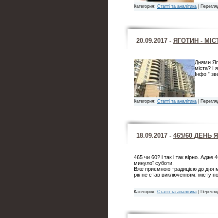
Категория:
Статті та аналітика
| Перегля
20.09.2017 -
ЯГОТИН - МІ
Днями Яго
міста? І 
Інфо ” зв
Категория:
Статті та аналітика
| Перегля
18.09.2017 -
465/60 ДЕНЬ Я
465 чи 60? і так і так вірно. Адже
минулої суботи.
Вже приємною традицією до дня м
рік не став виключенням: місту 
Категория:
Статті та аналітика
| Перегля