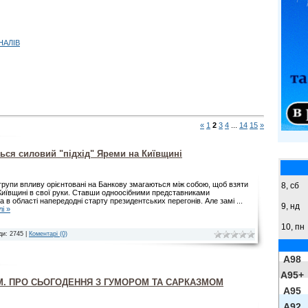
НАЛІВ
«
1
2
3
4
...
14
15
»
ься силовий "підхід" Яреми на Київщині
 групи впливу орієнтовані на Банкову змагаються між собою, щоб взяти
8,
сб
Київщині в свої руки. Ставши одноосібними представниками
а в області напередодні старту президентських перегонів. Але замі
...
9,
нд
і »
10, пн
ди: 2745 |
Коментарі (0)
A98
A95+
М. ПРО СЬОГОДЕННЯ З ГУМОРОМ ТА САРКАЗМОМ
A95
A92