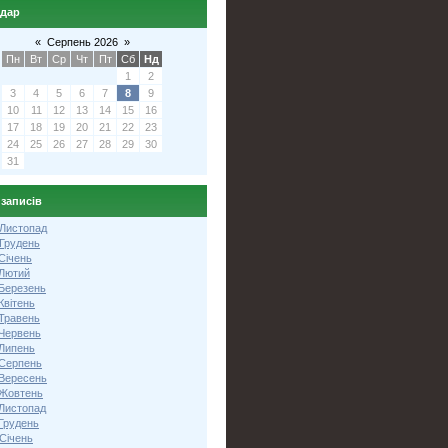
ндар
«
Серпень 2026
»
Пн
Вт
Ср
Чт
Пт
Сб
Нд
1
2
3
4
5
6
7
8
9
10
11
12
13
14
15
16
17
18
19
20
21
22
23
24
25
26
27
28
29
30
31
 записів
 Листопад
 Грудень
Січень
 Лютий
 Березень
Квітень
 Травень
 Червень
 Липень
 Серпень
 Вересень
 Жовтень
 Листопад
Грудень
Січень