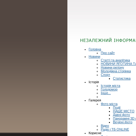
Головна
Про сайт
Новини
Статті та аналітика
НОВИНИ ЯГОТИНА Т
Новини регіону
Молодіжна сторінка
Спорт
Статистика
Історія
Історія міста
Голодомор
Інше...
Галерея
Фото міста
Події
НАШЕ МІСТО
Давні фото
Панорамні 3D
Вечірні фото
Відео
Радіо і ТБ ONLINE
Корисне