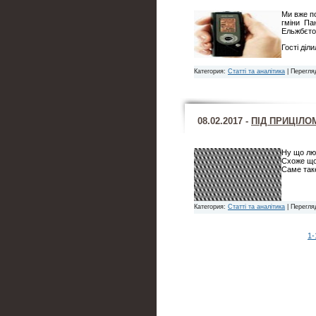
Ми вже по
гміни Пан
Ельжбєто
Гості діл
Категория:
Статті та аналітика
| Перегля
08.02.2017 -
ПІД ПРИЦІЛО
Ну що люб
Схоже що 
Саме так
Категория:
Статті та аналітика
| Перегля
1-