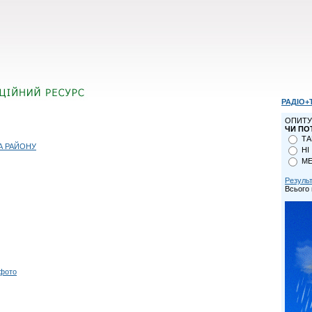
РАДІО+
ОПИТУ
ЧИ ПО
ТА
А РАЙОНУ
НІ
МЕ
Резуль
Всього 
 фото