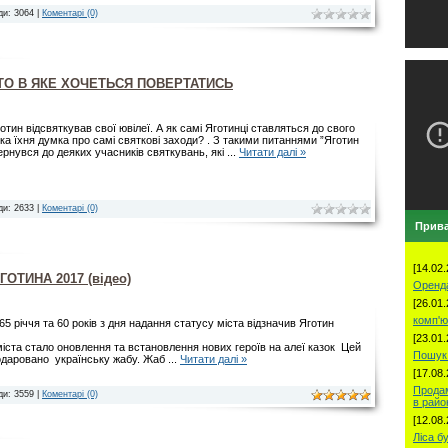
ди: 3064 |
Коментарі (0)
СТО В ЯКЕ ХОЧЕТЬСЯ ПОВЕРТАТИСЬ
тин відсвяткував свої ювілеї. А як самі Яготинці ставляться до свого
яка їхня думка про самі святкові заходи? . З такими питаннями ”Яготин
ернувся до деяких учасників святкувань, які
...
Читати далі »
ди: 2633 |
Коментарі (0)
Прива
[14.02.
ГОТИНА 2017 (відео)
Оренд
[26.01.
комп'ю
 465 річчя та 60 років з дня надання статусу міста відзначив Яготин
[23.01.
іста стало оновлення та встановлення нових героїв на алеї казок Цей
Пошук 
подаровано українську жабу. Жаб
...
Читати далі »
[17.08.
Продам
ди: 3559 |
Коментарі (0)
в рай
[12.08.
Ліса б