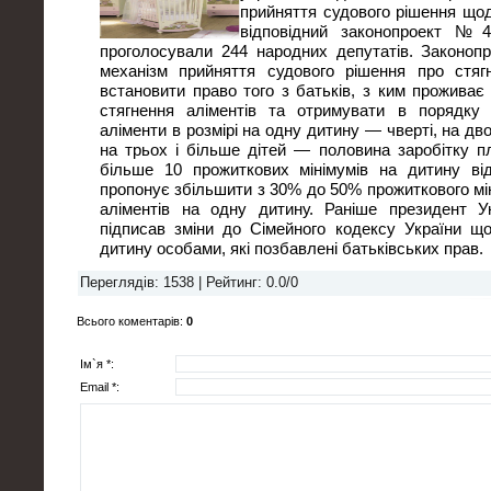
прийняття судового рішення щод
відповідний законопроект №
проголосували 244 народних депутатів. Законоп
механізм прийняття судового рішення про стягн
встановити право того з батьків, з ким проживає
стягнення аліментів та отримувати в порядку
аліменти в розмірі на одну дитину — чверті, на дво
на трьох і більше дітей — половина заробітку пл
більше 10 прожиткових мінімумів на дитину від
пропонує збільшити з 30% до 50% прожиткового мі
аліментів на одну дитину. Раніше президент 
підписав зміни до Сімейного кодексу України щ
дитину особами, які позбавлені батьківських прав.
Переглядів
: 1538 |
Рейтинг
:
0.0
/
0
Всього коментарів
:
0
Ім`я *:
Email *: