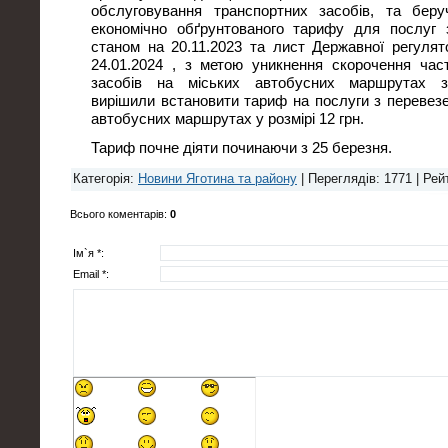
обслуговування транспортних засобів, та бер
економічно обґрунтованого тарифу для послуг 
станом на 20.11.2023 та лист Державної регулят
24.01.2024 , з метою уникнення скорочення час
засобів на міських автобусних маршрутах за
вирішили встановити тариф на послуги з перевезе
автобусних маршрутах у розмірі 12 грн.
Тариф почне діяти починаючи з 25 березня.
Категорія
:
Новини Яготина та району
|
Переглядів
: 1771 |
Рей
Всього коментарів
:
0
Ім`я *:
Email *: