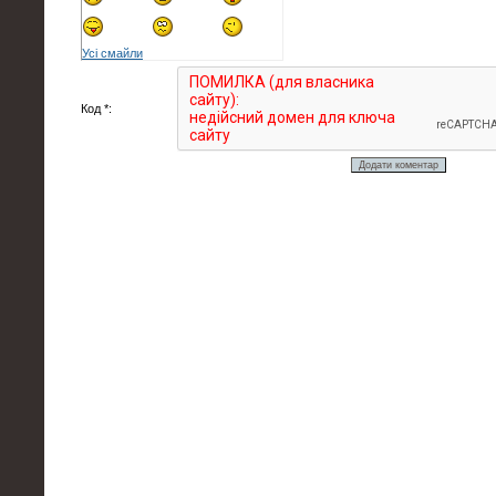
Усі смайли
Код *: