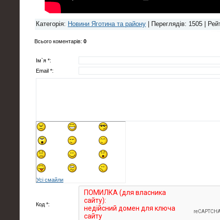
Категорія
:
Новини Яготина та району
|
Переглядів
: 1505 |
Рей
Всього коментарів
:
0
Ім`я *:
Email *:
Усі смайли
Код *: