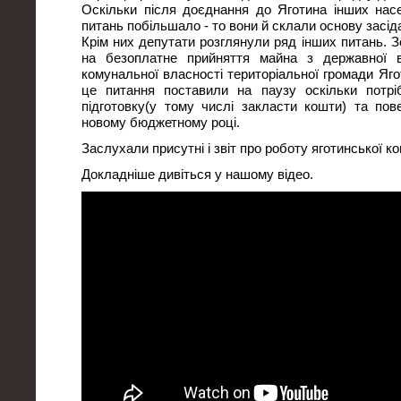
Оскільки після доєднання до Яготина інших нас
питань побільшало - то вони й склали основу засід
Крім них депутати розглянули ряд інших питань. 
на безоплатне прийняття майна з державної в
комунальної власності територіальної громади Ягот
це питання поставили на паузу оскільки потрі
підготовку(у тому числі закласти кошти) та по
новому бюджетному році.
Заслухали присутні і звіт про роботу яготинської к
Докладніше дивіться у нашому відео.