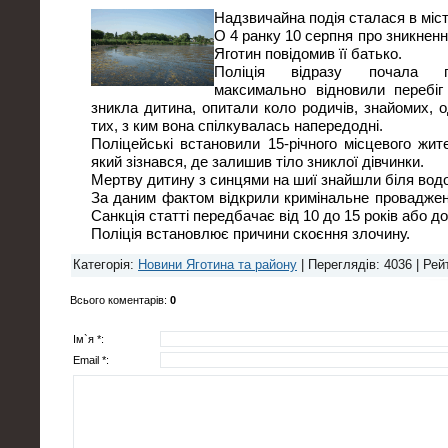
Надзвичайна подія сталася в міст
О 4 ранку 10 серпня про зникненн
Яготин повідомив її батько.
Поліція відразу почала п
максимально відновили перебіг
зникла дитина, опитали коло родичів, знайомих, од
тих, з ким вона спілкувалась напередодні.
Поліцейські встановили 15-річного місцевого жит
який зізнався, де залишив тіло зниклої дівчинки.
Мертву дитину з синцями на шиї знайшли біля вод
За даним фактом відкрили кримінальне провадження
Санкція статті передбачає від 10 до 15 років або до
Поліція встановлює причини скоєння злочину.
Категорія
:
Новини Яготина та району
|
Переглядів
: 4036 |
Рей
Всього коментарів
:
0
Ім`я *:
Email *: