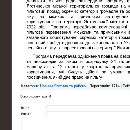
Депутати міської ради затвердили програму ф
Яготинської міської територіальної громади на 
пільговий проїзд окремих категорій громадян та ос
віку, на міських та приміських автобусних
користування на території Яготинської міської т
2022 рік. Програма передбачає компенсаційні 
пільгове перевезення міськими та приміськими
загального користування окремих категорій гром
пільговий проїзд відповідно до законодавства Укр
пенсійного віку та зареєстровані на території Яготи
Програма передбачає здійснення права на безопл
та пенсіонерів за віком із розрахунку 24 тало
маршрутах та 12 талонів у квартал на приміськ
користування, які будуть дійсні за умови пр
посвідчення, який дає право на пільгу
Категорія
:
Новини Яготина та району
|
Переглядів
: 1714 |
Рей
Всього коментарів
:
0
Ім`я *:
Email *: