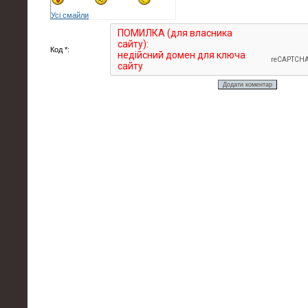
Усі смайли
Код *: