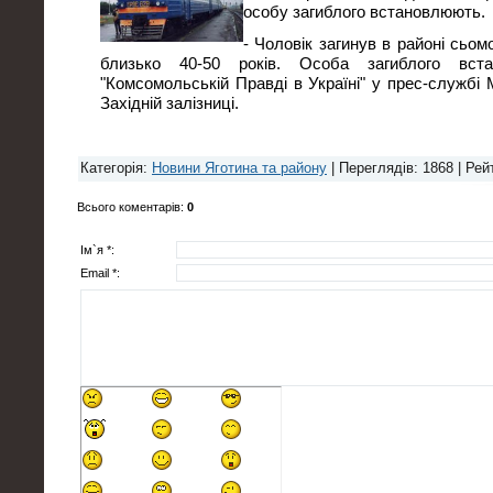
особу загиблого встановлюють.
- Чоловік загинув в районі сьом
близько 40-50 років. Особа загиблого вста
"Комсомольській Правді в Україні" у прес-службі
Західній залізниці.
Категорія
:
Новини Яготина та району
|
Переглядів
: 1868 |
Рей
Всього коментарів
:
0
Ім`я *:
Email *: