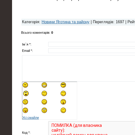
Категорія
:
Новини Яготина та району
|
Переглядів
: 1697 |
Рей
Всього коментарів
:
0
Ім`я *:
Email *:
Усі смайли
Код *: