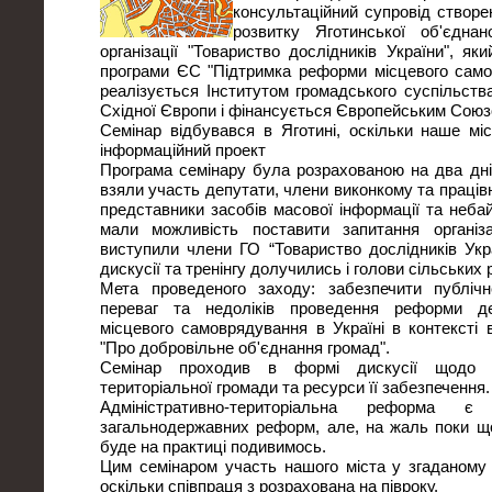
консультаційний супровід створ
розвитку Яготинської об'єднан
організації "Товариство дослідників України", я
програми ЄС "Підтримка реформи місцевого само
реалізується Інститутом громадського суспільств
Східної Європи і фінансується Європейським Союз
Семінар відбувався в Яготині, оскільки наше мі
інформаційний проект
Програма семінару була розрахованою на два дні
взяли участь депутати, члени виконкому та працівн
представники засобів масової інформації та небай
мали можливість поставити запитання органі
виступили члени ГО “Товариство дослідників Укр
дискусії та тренінгу долучились і голови сільських 
Мета проведеного заходу: забезпечити публіч
переваг та недоліків проведення реформи де
місцевого самоврядування в Україні в контексті 
"Про добровільне об'єднання громад".
Семінар проходив в формі дискусії щодо п
територіальної громади та ресурси її забезпечення.
Адміністративно-територіальна реформа 
загальнодержавних реформ, але, на жаль поки що 
буде на практиці подивимось.
Цим семінаром участь нашого міста у згаданому 
оскільки співпраця з розрахована на півроку.