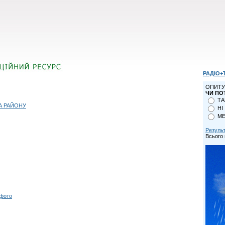
РАДІО+
ОПИТУ
ЧИ ПО
ТА
А РАЙОНУ
НІ
МЕ
Резуль
Всього 
 фото