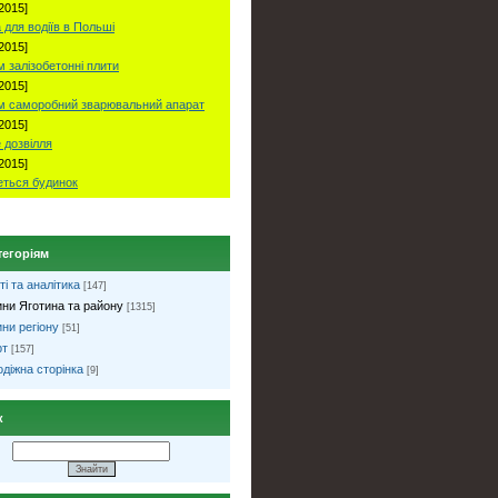
2015]
 для водіїв в Польші
2015]
 залізобетонні плити
2015]
м саморобний зварювальний апарат
2015]
 дозвілля
2015]
ться будинок
тегоріям
ті та аналітика
[147]
ни Яготина та району
[1315]
ни регіону
[51]
рт
[157]
діжна сторінка
[9]
к