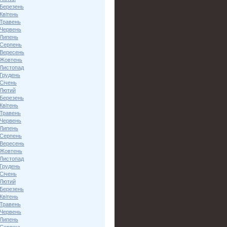
 Березень
Квітень
 Травень
 Червень
 Липень
 Серпень
 Вересень
 Жовтень
 Листопад
 Грудень
Січень
 Лютий
 Березень
Квітень
 Травень
 Червень
 Липень
 Серпень
 Вересень
 Жовтень
 Листопад
 Грудень
Січень
 Лютий
 Березень
Квітень
 Травень
 Червень
 Липень