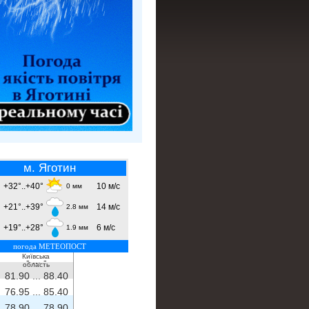
м. Яготин
+32°..+40°
10 м/с
0 мм
+21°..+39°
14 м/с
2.8 мм
+19°..+28°
6 м/с
1.9 мм
погода МЕТЕОПОСТ
Київська
- ...
-
область
81.90 ...
88.40
76.95 ...
85.40
78.90 ...
78.90