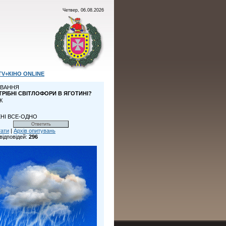
Четвер, 06.08.2026
TV+КІНО ONLINE
ВАННЯ
ТРІБНІ СВІТЛОФОРИ В ЯГОТИНІ?
К
НІ ВСЕ-ОДНО
тати
|
Архів опитувань
відповідей:
296