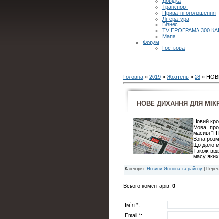
Довідка
Транспорт
Приватні оголошення
Література
Бізнес
TV ПРОГРАМА 300 КА
Мапа
Форум
Гостьова
Головна
»
2019
»
Жовтень
»
28
» НОВ
НОВЕ ДИХАННЯ ДЛЯ МІК
Новий крок
Мова про
масиві “П
Вона розм
Що дало м
Також від
масу яких
Категорія
:
Новини Яготина та району
|
Перег
Всього коментарів
:
0
Ім`я *:
Email *: