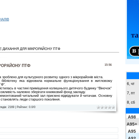
НАЛІВ
Е ДИХАННЯ ДЛЯ МІКРОРАЙОНУ ПТФ
РОРАЙОНУ ПТФ
15:56
 зроблено для культурного розвитку одного з мікрорайонів міста.
 бібліотеку яка відновила нормальне функціонування в житловому
6, чт
ТФ”.
істилась в частині приміщення колишнього дитячого будинку “Віночок”
ожливість належно зберігати книжковий фонд закладу.
7, пт
ремонтований читальний зал приємно відвідувати й читачам. Основну
 становлять люди старшого покоління.
8,
сб
лядів
: 2169 |
Рейтинг
:
0.0
/
0
A98
A95+
A95
A92