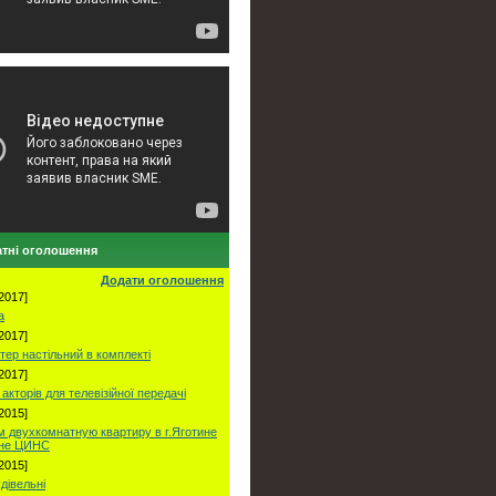
тні оголошення
Додати оголошення
2017]
а
2017]
тер настільний в комплекті
2017]
акторів для телевізійної передачі
2015]
 двухкомнатную квартиру в г.Яготине
оне ЦИНС
2015]
удівельні