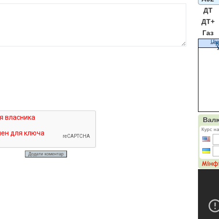
ДТ
ДТ+
Газ
Цін
К