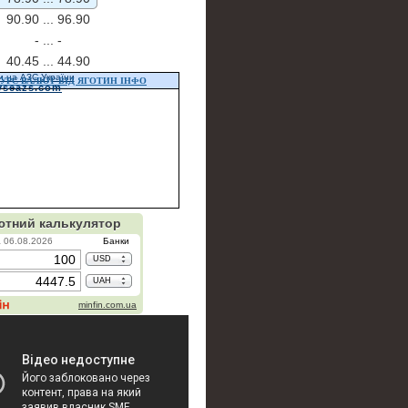
90.90 ...
96.90
- ...
-
40.45 ...
44.90
и на АЗС України
УРС ВАЛЮТ ВІД ЯГОТИН ІНФО
vseazs.com