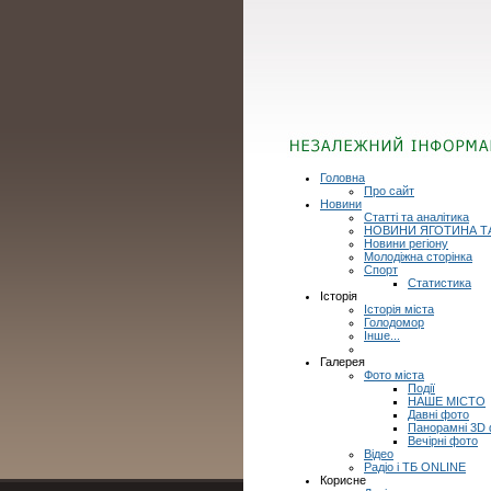
Головна
Про сайт
Новини
Статті та аналітика
НОВИНИ ЯГОТИНА Т
Новини регіону
Молодіжна сторінка
Спорт
Статистика
Історія
Історія міста
Голодомор
Інше...
Галерея
Фото міста
Події
НАШЕ МІСТО
Давні фото
Панорамні 3D
Вечірні фото
Відео
Радіо і ТБ ONLINE
Корисне