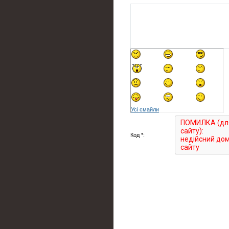
Усі смайли
Код *: