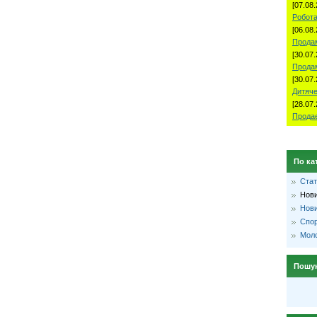
[07.08.
Робота
[06.08.
Продам
[30.07.
Прода
[30.07.
Дитяче
[28.07.
Продае
По ка
Стат
Нови
Нови
Спо
Моло
Пошу