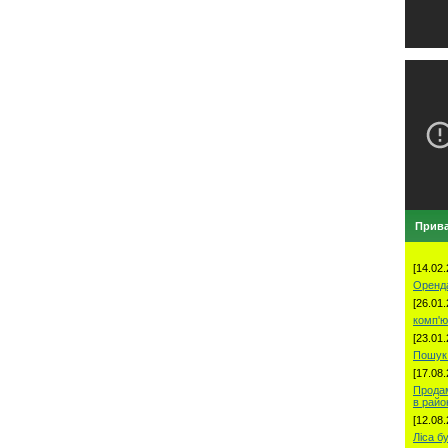
Прива
[14.02.
Оренд
[26.01.
комп'ю
[23.01.
Пошук 
[17.08.
Продам
в рай
[12.08.
Ліса б