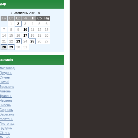
ндар
«
Жовтень 2019
»
Пн
Вт
Ср
Чт
Пт
Сб
Нд
1
2
3
4
5
6
7
8
9
10
11
12
13
14
15
16
17
18
19
20
21
22
23
24
25
26
27
28
29
30
31
 записів
 Листопад
 Грудень
Січень
 Лютий
 Березень
Квітень
 Травень
 Червень
 Липень
 Серпень
 Вересень
 Жовтень
 Листопад
Грудень
Січень
 Лютий