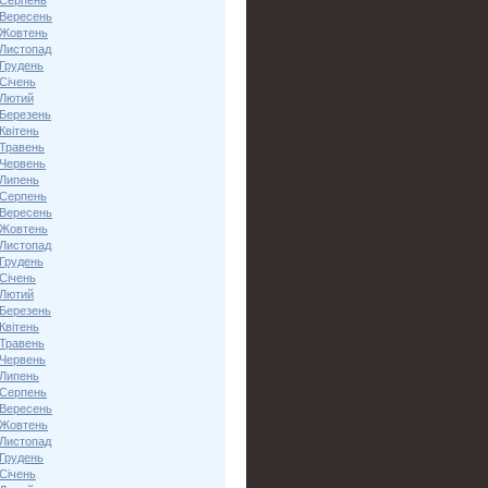
 Серпень
 Вересень
 Жовтень
 Листопад
 Грудень
Січень
 Лютий
 Березень
Квітень
 Травень
 Червень
 Липень
 Серпень
 Вересень
 Жовтень
 Листопад
 Грудень
Січень
 Лютий
 Березень
Квітень
 Травень
 Червень
 Липень
 Серпень
 Вересень
 Жовтень
 Листопад
 Грудень
Січень