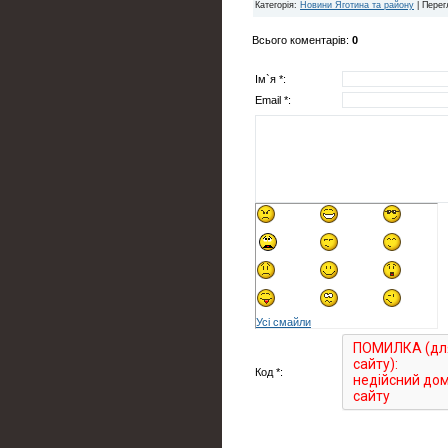
Категорія
:
Новини Яготина та району
|
Перег
Всього коментарів
:
0
Ім`я *:
Email *:
Усі смайли
Код *: