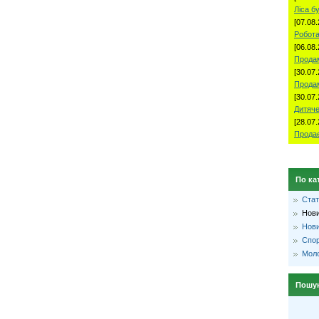
Ліса б
[07.08.
Робота
[06.08.
Продам
[30.07.
Прода
[30.07.
Дитяче
[28.07.
Продае
По ка
Стат
Нови
Нови
Спо
Моло
Пошу