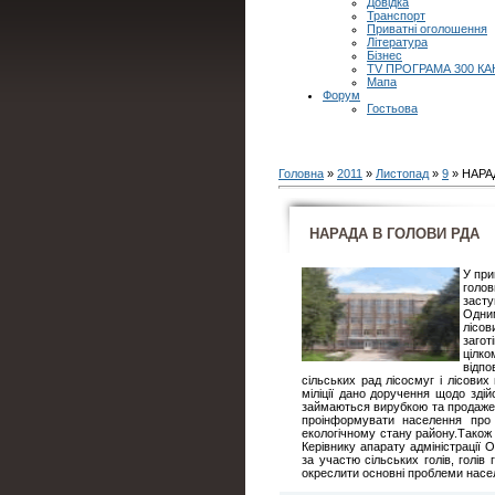
Довідка
Транспорт
Приватні оголошення
Література
Бізнес
TV ПРОГРАМА 300 КА
Мапа
Форум
Гостьова
Головна
»
2011
»
Листопад
»
9
» НАРА
НАРАДА В ГОЛОВИ РДА
У при
голо
засту
Одни
лісов
загот
цілк
відп
сільських рад лісосмуг і лісови
міліції дано доручення щодо здій
займаються вирубкою та продажем
проінформувати населення про 
екологічному стану району.Також
Керівнику апарату адміністрації
за участю сільських голів, голів
окреслити основні проблеми насел