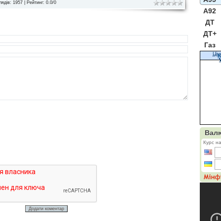
лядів
: 1957 |
Рейтинг
:
0.0
/
0
A92
ДТ
ДТ+
Газ
Цін
К