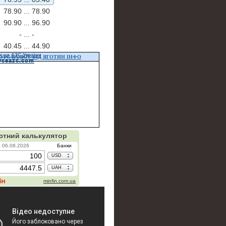
78.90 ...
78.90
90.90 ...
96.90
- ...
-
40.45 ...
44.90
и на АЗС України
УРС ВАЛЮТ ВІД ЯГОТИН ІНФО
vseazs.com