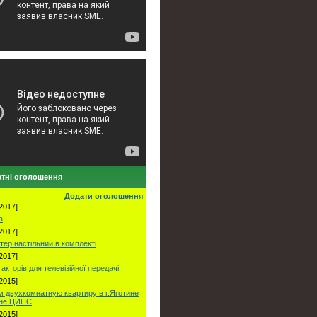
тні оголошення
Додати оголошення
2017]
а
2017]
тер настільний в комплекті
2017]
акторів для телевізійної передачі
2015]
 двухкомнатную квартиру в г.Яготине
оне ЦИНС
2015]