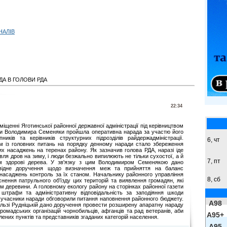
НАЛІВ
ДА В ГОЛОВИ РДА
22:34
міщенні Яготинської районної державної адміністрації під керівництвом
ви Володимира Семеняки пройшла оперативна нарада за участю його
пників та керівників структурних підрозділів райдержадміністрації.
6, чт
м із головних питань на порядку денному наради стало збереження
их насаджень на теренах району. Як зазначив голова РДА, наразі іде
івля дров на зиму, і люди безжально випилюють не тільки сухостої, а й
7, пт
ом здорові дерева. У зв'язку з цим Володимиром Семенякою дано
овідне доручення щодо визначення меж та прийняття на баланс
х насаджень контроль за їх станом. Начальнику районного управління
8,
сб
снення патрульного об'їзду цих територій та виявлення громадян, які
 деревини. А головному екологу району на сторінках районної газети
штрафи та адміністративну відповідальність за заподіяння шкоди
 учасники наради обговорили питання наповнення районного бюджету.
A98
 Ользі Рудніцькій дано доручення провести розширену апаратну нараду
 громадських організацій чорнобильців, афганців та рад ветеранів, аби
A95+
ених пунктів та представників згаданих категорій населення.
A95