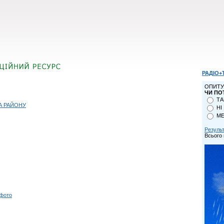
РАДІО+
ОПИТУ
ЧИ ПО
ТА
А РАЙОНУ
НІ
МЕ
Резуль
Всього 
 фото