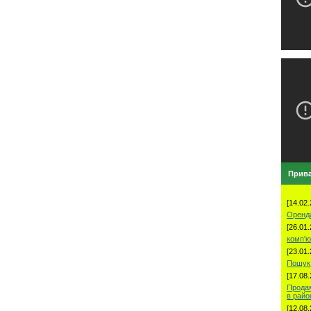
Прива
[14.02.
Оренд
[26.01.
комп'ю
[23.01.
Пошук 
[17.08.
Продам
в рай
[12.08.