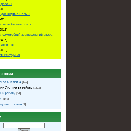
удівельні
2015]
 для водіїв в Польші
2015]
 залізобетонні плити
2015]
м саморобний зварювальний апарат
2015]
 дозвілля
2015]
ться будинок
тегоріям
ті та аналітика
[147]
ни Яготина та району
[1315]
ни регіону
[51]
рт
[157]
діжна сторінка
[9]
к