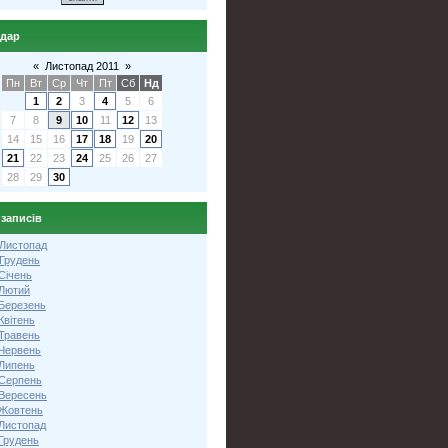
ндар
«
Листопад 2011
»
Пн
Вт
Ср
Чт
Пт
Сб
Нд
1
2
3
4
5
6
7
8
9
10
11
12
13
14
15
16
17
18
19
20
21
22
23
24
25
26
27
28
29
30
 записів
 Листопад
 Грудень
Січень
 Лютий
 Березень
Квітень
 Травень
 Червень
 Липень
 Серпень
 Вересень
 Жовтень
 Листопад
Грудень