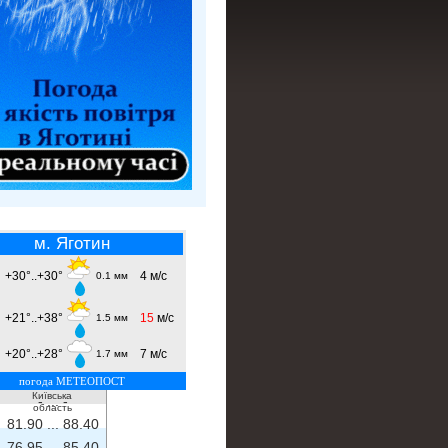
м. Яготин
+30°..+30°
4 м/с
0.1 мм
+21°..+38°
15
м/с
1.5 мм
+20°..+28°
7 м/с
1.7 мм
погода МЕТЕОПОСТ
Київська
- ...
-
область
81.90 ...
88.40
76.95 ...
85.40