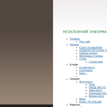
Головна
Про сайт
Новини
Статті та аналітика
НОВИНИ ЯГОТИНА Т
Новини регіону
Молодіжна сторінка
Спорт
Статистика
Історія
Історія міста
Голодомор
Інше...
Галерея
Фото міста
Події
НАШЕ МІСТО
Давні фото
Панорамні 3D
Вечірні фото
Відео
Радіо і ТБ ONLINE
Корисне