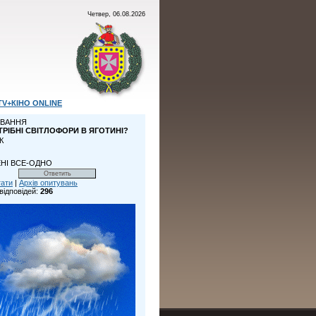
Четвер, 06.08.2026
TV+КІНО ONLINE
ВАННЯ
ТРІБНІ СВІТЛОФОРИ В ЯГОТИНІ?
К
НІ ВСЕ-ОДНО
тати
|
Архів опитувань
відповідей:
296