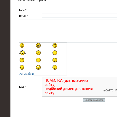
Всього коментарів
:
0
Ім`я *:
Email *:
Усі смайли
Код *: