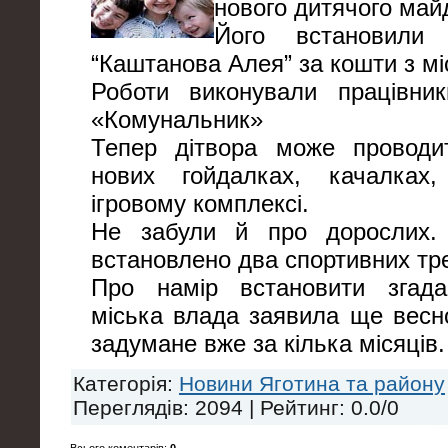
нового дитячого май
Його встановили 
“Каштанова Алея” за кошти з мі
Роботи виконували працівник
«Комунальник»
Тепер дітвора може проводи
нових гойдалках, качалках
ігровому комплексі.
Не забули й про дорослих.
встановлено два спортивних тр
Про намір встановити згад
міська влада заявила ще весн
задумане вже за кілька місяців.
Категорія
:
Новини Яготина та району
Переглядів
: 2094 |
Рейтинг
:
0.0
/
0