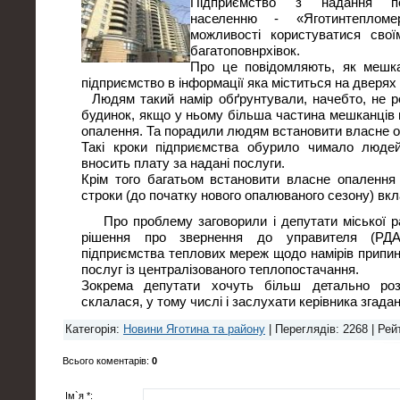
Підприємство з надання по
населенню - «Яготинтепломе
можливості користуватися сво
багатоповнрхівок.
Про це повідомляють, як мешкан
підприємство в інформації яка міститься на дверях п
Людям такий намір обґрунтували, начебто, не р
будинок, якщо у ньому більша частина мешканців 
опалення. Та порадили людям встановити власне 
Такі кроки підприємства обурило чимало людей
вносить плату за надані послуги.
Крім того багатьом встановити власне опалення
строки (до початку нового опалюваного сезону) вкл
Про проблему заговорили і депутати міської р
рішення про звернення до управителя (РД
підприємства теплових мереж щодо намірів припи
послуг із централізованого теплопостачання.
Зокрема депутати хочуть більш детально роз
склалася, у тому числі і заслухати керівника згада
Категорія
:
Новини Яготина та району
|
Переглядів
: 2268 |
Рей
Всього коментарів
:
0
Ім`я *: