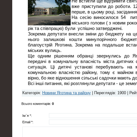
Не встигли ще відгриміти свят
вже приступили до роботи. 12
перше, в цьому році, засідання
На сесію виносилося 54 пита
міського голови ( з новим рок
рік та співпрацю) були успішно затверджені.
Зокрема депутати внесли зміни до бюджету на це
нього залишкові кошти минулорічного бюдже
благоустрій Яготина. Зокрема на подальше вста
міських вулиць.
Ще одним рішенням обранці звернулись до Яг
передачі в комунальну власність міста дитячих с
ситуація. Ці дитячі установі перебувають на 
комунальною власністю району, тому є майном в
вірно, бо яке відношення сільські садочки мають д
Всі інші питання, які розглянули депутати - це земе
Категорія
:
Новини Яготина та району
|
Переглядів
: 1900 |
Рей
Всього коментарів
:
0
Ім`я *:
Email *: