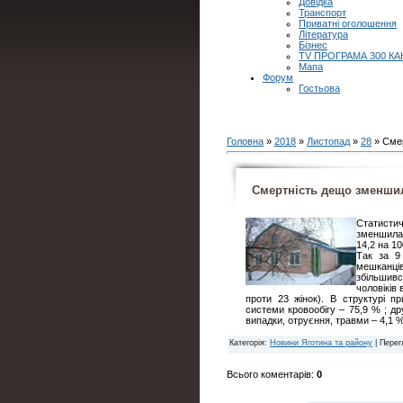
Довідка
Транспорт
Приватні оголошення
Література
Бізнес
TV ПРОГРАМА 300 КА
Мапа
Форум
Гостьова
Головна
»
2018
»
Листопад
»
28
» Cме
Cмертність дещо зменши
Статистич
зменшилас
14,2 на 1
Так за 9
мешканців
збільшивс
чоловіків 
проти 23 жінок). В структурі 
системи кровообігу – 75,9 % ; др
випадки, отруєння, травми – 4,1 %
Категорія
:
Новини Яготина та району
|
Перег
Всього коментарів
:
0