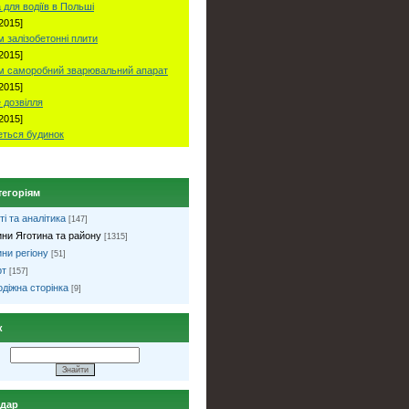
 для водіїв в Польші
2015]
 залізобетонні плити
2015]
м саморобний зварювальний апарат
2015]
 дозвілля
2015]
ться будинок
тегоріям
ті та аналітика
[147]
ни Яготина та району
[1315]
ни регіону
[51]
рт
[157]
діжна сторінка
[9]
к
ндар