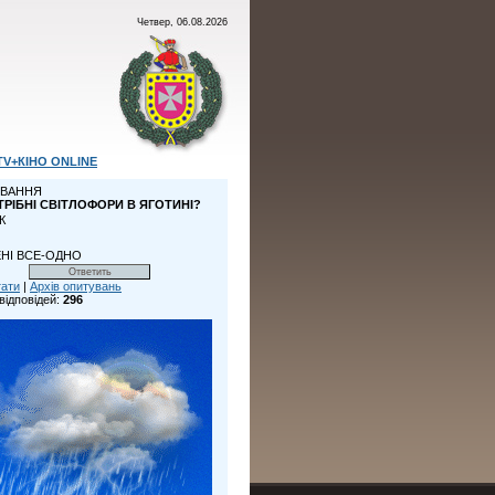
Четвер, 06.08.2026
TV+КІНО ONLINE
ВАННЯ
ТРІБНІ СВІТЛОФОРИ В ЯГОТИНІ?
К
НІ ВСЕ-ОДНО
тати
|
Архів опитувань
відповідей:
296