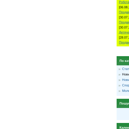
Робота
[06.08.
Продам
[30.07.
Прода
[30.07.
Дитяче
[28.07.
Продае
По ка
Стат
Нови
Нови
Спо
Моло
Пошу
Кале