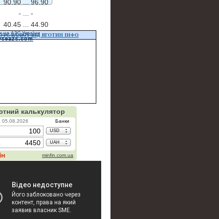
90.90 ...
96.90
- ...
-
40.45 ...
44.90
и на АЗС України
УРС ВАЛЮТ ВІД ЯГОТИН ІНФО
vseazs.com