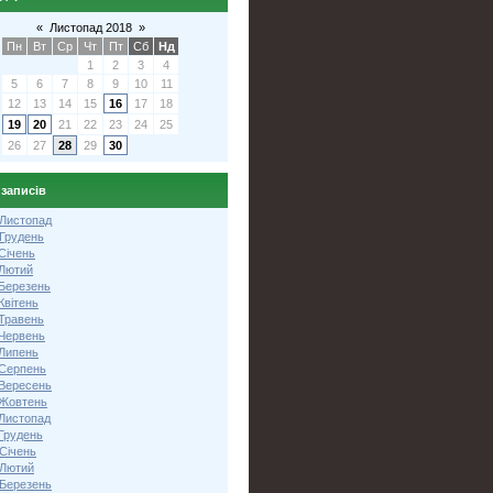
«
Листопад 2018
»
Пн
Вт
Ср
Чт
Пт
Сб
Нд
1
2
3
4
5
6
7
8
9
10
11
12
13
14
15
16
17
18
19
20
21
22
23
24
25
26
27
28
29
30
 записів
 Листопад
 Грудень
Січень
 Лютий
 Березень
Квітень
 Травень
 Червень
 Липень
 Серпень
 Вересень
 Жовтень
 Листопад
Грудень
Січень
 Лютий
 Березень