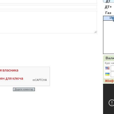
ДТ
ДТ+
Газ
Цін
К