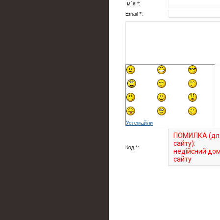
Ім`я *:
Email *:
Усі смайли
Код *: