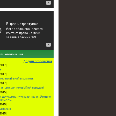
тні оголошення
Додати оголошення
2017]
а
2017]
тер настільний в комплекті
2017]
акторів для телевізійної передачі
2015]
 двухкомнатную квартиру в г.Яготине
оне ЦИНС
2015]
удівельні
2015]