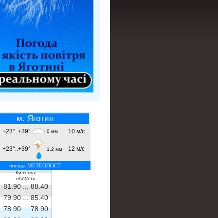
м. Яготин
+23°..+39°
10 м/с
0 мм
+23°..+39°
12 м/с
1.2 мм
погода МЕТЕОПОСТ
Київська
- ...
-
область
81.90 ...
88.40
79.90 ...
85.40
78.90 ...
78.90