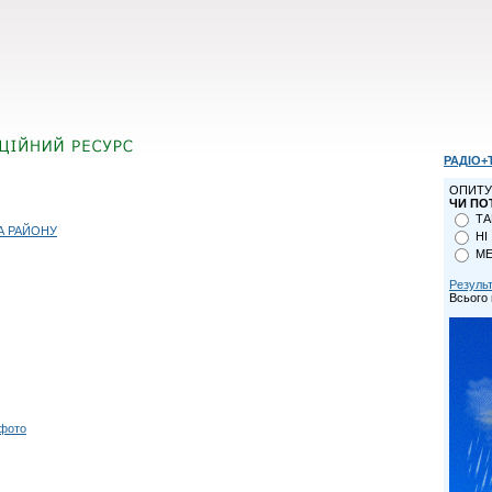
РАДІО+
ОПИТУ
ЧИ ПО
ТА
А РАЙОНУ
НІ
МЕ
Резуль
Всього 
 фото