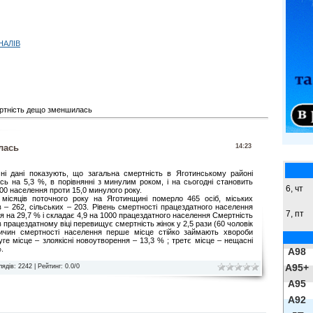
НАЛІВ
ртність дещо зменшилась
лась
14:23
ні дані показують, що загальна смертність в Яготинському районі
ь на 5,3 %, в порівнянні з минулим роком, і на сьогодні становить
6, чт
000 населення проти 15,0 минулого року.
 місяців поточного року на Яготинщині померло 465 осіб, міських
 – 262, сільських – 203. Рівень смертності працездатного населення
7, пт
я на 29,7 % і складає 4,9 на 1000 працездатного населення Смертність
в працездатному віці перевищує смертність жінок у 2,5 рази (60 чоловік
причин смертності населення перше місце стійко займають хвороби
уге місце – злоякісні новоутворення – 13,3 % ; третє місце – нещасні
.
A98
A95+
лядів
: 2242 |
Рейтинг
:
0.0
/
0
A95
A92