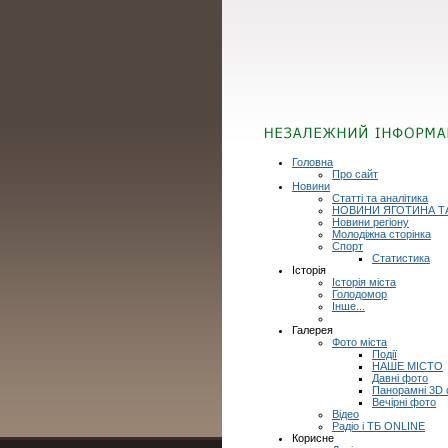
Головна
Про сайт
Новини
Статті та аналітика
НОВИНИ ЯГОТИНА Т
Новини регіону
Молодіжна сторінка
Спорт
Статистика
Історія
Історія міста
Голодомор
Інше...
Галерея
Фото міста
Події
НАШЕ МІСТО
Давні фото
Панорамні 3D
Вечірні фото
Відео
Радіо і ТБ ONLINE
Корисне