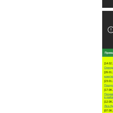
Прива
[14.02.
Оренд
[26.01.
комп'ю
[23.01.
Пошук 
[17.08.
Продам
в рай
[12.08.
Ліса б
[07.08.