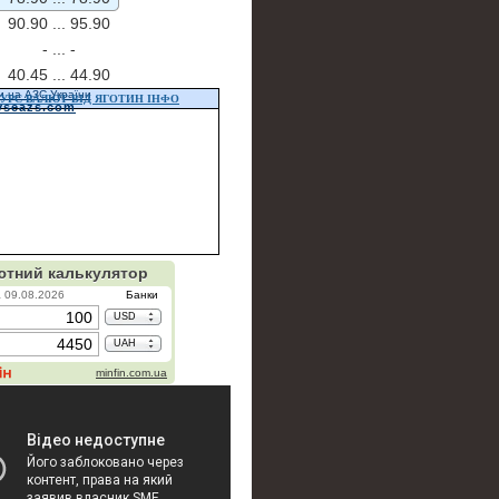
90.90 ...
95.90
- ...
-
40.45 ...
44.90
и на АЗС України
УРС ВАЛЮТ ВІД ЯГОТИН ІНФО
vseazs.com