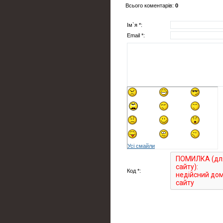
Всього коментарів
:
0
Ім`я *:
Email *:
Усі смайли
Код *: