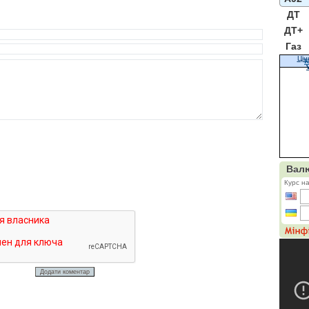
ДТ
ДТ+
Газ
Цін
К