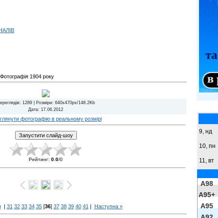
НАЛІВ
Фотографія 1904 року
ереглядів
: 1289 |
Розміри
: 640x470px/148.2Kb
Дата
: 17.06.2012
глянути фотографію в реальному розмірі
9,
нд
10, пн
Рейтинг
:
0.0
/
0
11, вт
A98
A95+
A95
я
|
31
32
33
34
35
[
36
]
37
38
39
40
41
|
Наступна »
A92