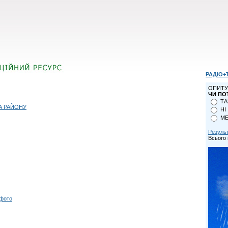
РАДІО+
ОПИТУ
ЧИ ПО
ТА
А РАЙОНУ
НІ
МЕ
Резуль
Всього 
 фото