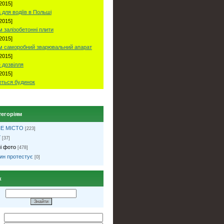
2015]
 для водіїв в Польші
2015]
 залізобетонні плити
2015]
м саморобний зварювальний апарат
2015]
 дозвілля
2015]
ться будинок
тегоріям
Е МІСТО
[223]
ї
[37]
і фото
[478]
ин протестує
[0]
к