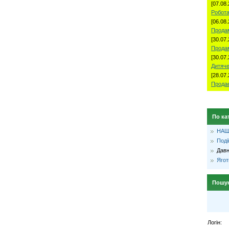
[07.08.
Робота
[06.08.
Продам
[30.07.
Прода
[30.07.
Дитяче
[28.07.
Продае
По ка
НАШ
Поді
Давн
Ягот
Пошу
Логін: