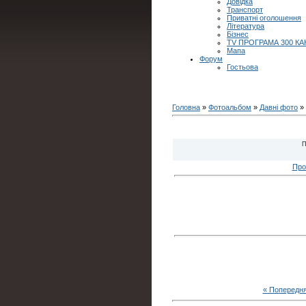
Довідка
Транспорт
Приватні оголошення
Література
Бізнес
TV ПРОГРАМА 300 КА
Мапа
Форум
Гостьова
Головна
»
Фотоальбом
»
Давні фото
» 
П
Про
« Попередн