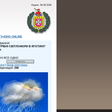
Неділя, 09.08.2026
TV+КІНО ONLINE
ВАННЯ
ТРІБНІ СВІТЛОФОРИ В ЯГОТИНІ?
К
НІ ВСЕ-ОДНО
тати
|
Архів опитувань
відповідей:
296