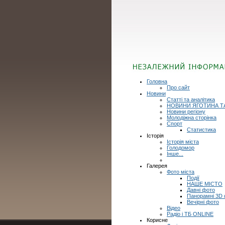
Головна
Про сайт
Новини
Статті та аналітика
НОВИНИ ЯГОТИНА Т
Новини регіону
Молодіжна сторінка
Спорт
Статистика
Історія
Історія міста
Голодомор
Інше...
Галерея
Фото міста
Події
НАШЕ МІСТО
Давні фото
Панорамні 3D
Вечірні фото
Відео
Радіо і ТБ ONLINE
Корисне