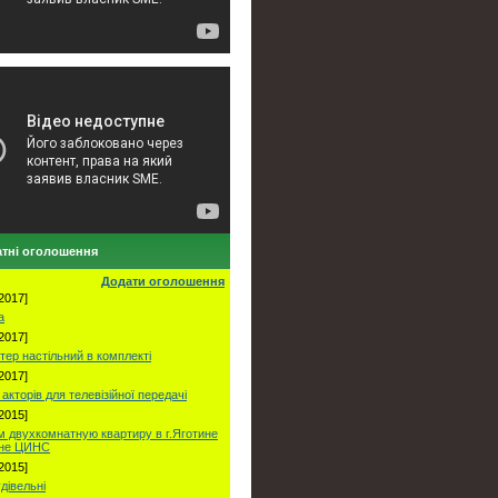
тні оголошення
Додати оголошення
2017]
а
2017]
тер настільний в комплекті
2017]
акторів для телевізійної передачі
2015]
 двухкомнатную квартиру в г.Яготине
оне ЦИНС
2015]
удівельні