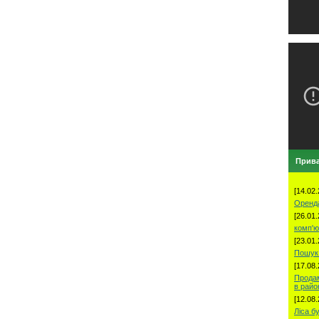
Прива
[14.02.
Оренд
[26.01.
комп'ю
[23.01.
Пошук 
[17.08.
Продам
в рай
[12.08.
Ліса б