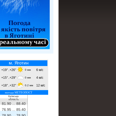
м. Яготин
+19°..+26°
6 м/с
0 мм
+15°..+29°
4 м/с
0 мм
+18°..+32°
12 м/с
0.2 мм
погода МЕТЕОПОСТ
Київська
- ...
-
область
81.90 ...
88.40
76.95 ...
85.40
78.90 ...
78.90