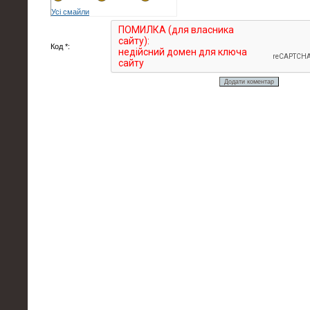
Усі смайли
Код *: