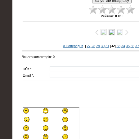
Рейтинг
:
0.0
/
0
« Попередня
|
27
28
29
30
31
[
32
]
33
34
35
36
37
Всього коментарів
:
0
Ім`я *:
Email *: