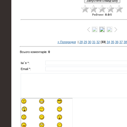
Рейтинг
:
0.0
/
0
« Попередня
|
28
29
30
31
32
[
33
]
34
35
36
37
38
Всього коментарів
:
0
Ім`я *:
Email *: