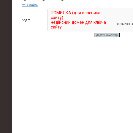
Усі смайли
Код *: