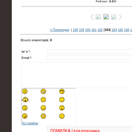
Рейтинг
:
0.0
/
0
« Попередня
|
158
159
160
161
162
[
163
]
164
165
166
1
Всього коментарів
:
0
Ім`я *:
Email *:
Усі смайли