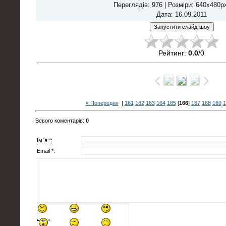
Переглядів
: 976 |
Розміри
: 640x480p
Дата
: 16.09.2011
Рейтинг
:
0.0
/
0
« Попередня
|
161
162
163
164
165
[
166
]
167
168
169
1
Всього коментарів
:
0
Ім`я *:
Email *: