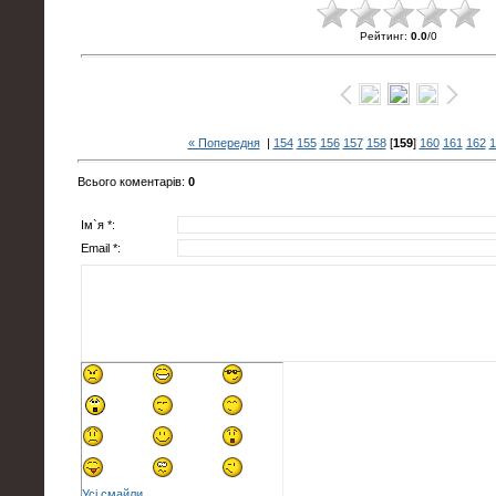
Рейтинг
:
0.0
/
0
« Попередня
|
154
155
156
157
158
[
159
]
160
161
162
1
Всього коментарів
:
0
Ім`я *:
Email *:
Усі смайли