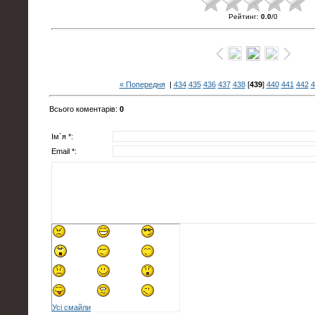
Рейтинг
:
0.0
/
0
« Попередня
|
434
435
436
437
438
[
439
]
440
441
442
4
Всього коментарів
:
0
Ім`я *:
Email *:
Усі смайли