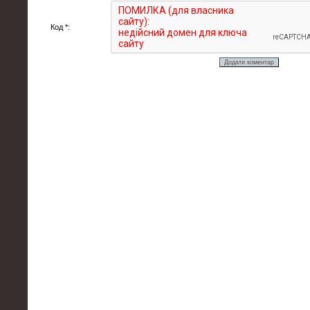
Код *: