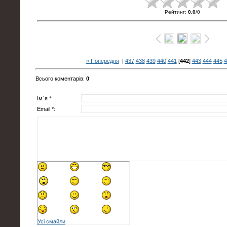
Рейтинг
:
0.0
/
0
« Попередня
|
437
438
439
440
441
[
442
]
443
444
445
4
Всього коментарів
:
0
Ім`я *:
Email *:
Усі смайли