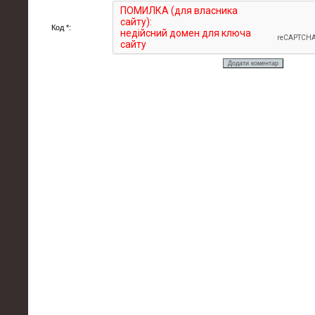
Код *: