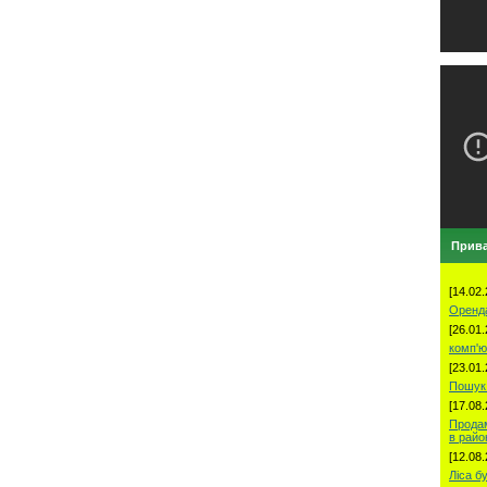
Прива
[14.02.
Оренд
[26.01.
комп'ю
[23.01.
Пошук 
[17.08.
Продам
в рай
[12.08.
Ліса б