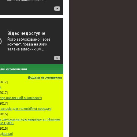
тні оголошення
Додати оголошення
2017]
а
2017]
тер настільний в комплекті
2017]
акторів для телевізійної передачі
2015]
 двухкомнатную квартиру в г.Яготине
оне ЦИНС
2015]
удівельні