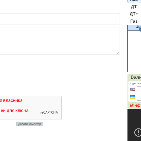
ДТ
ДТ+
Газ
Цін
К