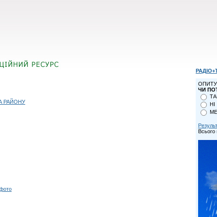
РАДІО+
ОПИТУ
ЧИ ПО
ТА
А РАЙОНУ
НІ
МЕ
Резуль
Всього 
 фото