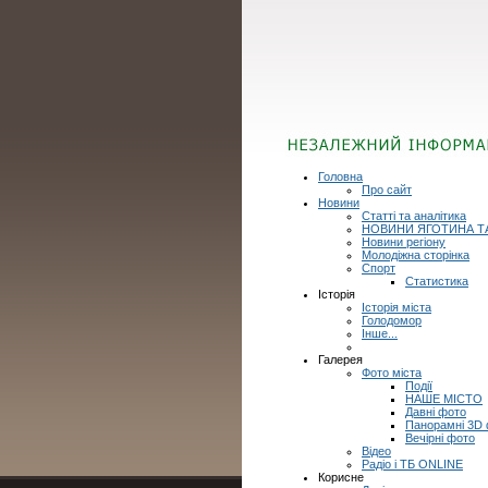
Головна
Про сайт
Новини
Статті та аналітика
НОВИНИ ЯГОТИНА Т
Новини регіону
Молодіжна сторінка
Спорт
Статистика
Історія
Історія міста
Голодомор
Інше...
Галерея
Фото міста
Події
НАШЕ МІСТО
Давні фото
Панорамні 3D
Вечірні фото
Відео
Радіо і ТБ ONLINE
Корисне