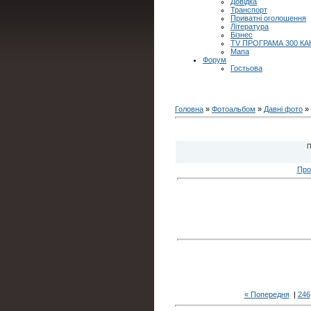
Довідка
Транспорт
Приватні оголошення
Література
Бізнес
TV ПРОГРАМА 300 КА
Мапа
Форум
Гостьова
Головна
»
Фотоальбом
»
Давні фото
» 
П
Про
« Попередня
|
246