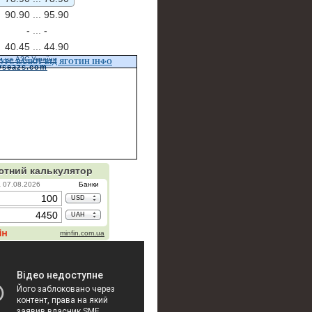
90.90 ...
95.90
- ...
-
40.45 ...
44.90
и на АЗС України
УРС ВАЛЮТ ВІД ЯГОТИН ІНФО
vseazs.com