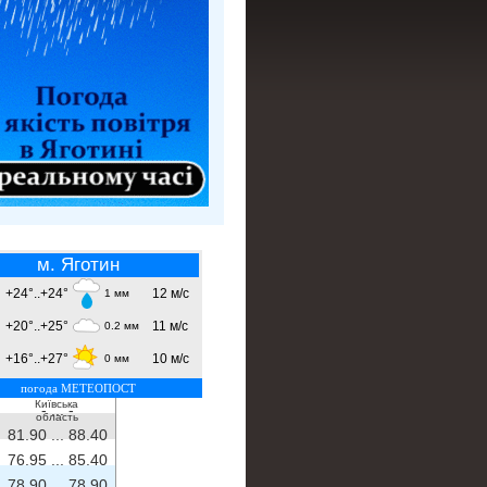
м. Яготин
+24°..+24°
12 м/с
1 мм
+20°..+25°
11 м/с
0.2 мм
+16°..+27°
10 м/с
0 мм
погода МЕТЕОПОСТ
Київська
- ...
-
область
81.90 ...
88.40
76.95 ...
85.40
78.90 ...
78.90