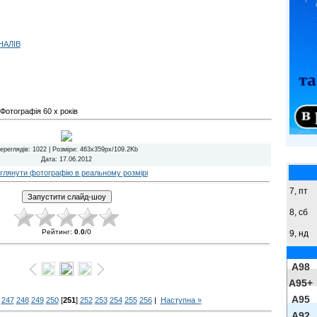
НАЛІВ
Фотографія 60 х років
ереглядів
: 1022 |
Розміри
: 463x359px/109.2Kb
Дата
: 17.06.2012
глянути фотографію в реальному розмірі
7, пт
8,
сб
Рейтинг
:
0.0
/
0
9,
нд
A98
A95+
A95
247
248
249
250
[
251
]
252
253
254
255
256
|
Наступна »
A92