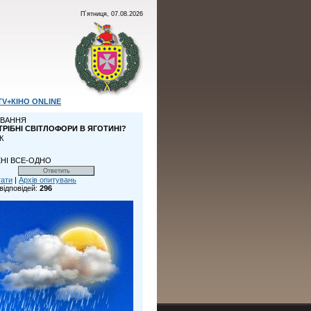
П`ятниця, 07.08.2026
TV+КІНО ONLINE
ВАННЯ
ТРІБНІ СВІТЛОФОРИ В ЯГОТИНІ?
К
НІ ВСЕ-ОДНО
тати
|
Архів опитувань
відповідей:
296