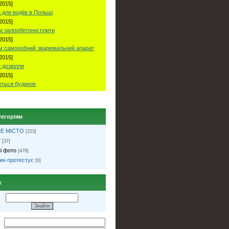
2015]
 для водіїв в Польші
2015]
 залізобетонні плити
2015]
м саморобний зварювальний апарат
2015]
 дозвілля
2015]
ться будинок
тегоріям
Е МІСТО
[223]
ї
[37]
і фото
[478]
ин протестує
[0]
к