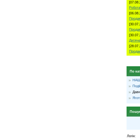
[07.08.
Робота
[06.08.
Продам
[30.07.
Прода
[30.07.
Дитяче
[28.07.
Продае
По ка
НАШ
Поді
Давн
Ягот
Пошу
Логін: