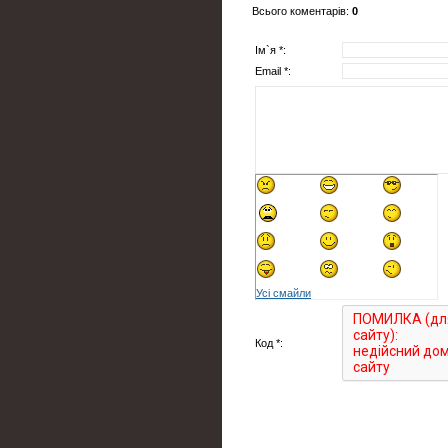
Всього коментарів
:
0
Ім`я *:
Email *:
Усі смайли
Код *: