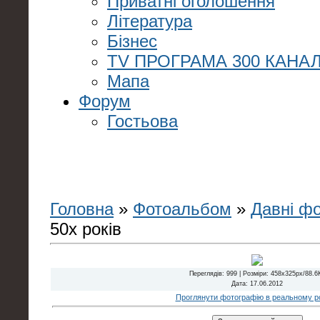
Приватні оголошення
Література
Бізнес
TV ПРОГРАМА 300 КАНАЛ
Мапа
Форум
Гостьова
Головна
»
Фотоальбом
»
Давні ф
50х років
Переглядів
: 999 |
Розміри
: 458x325px/88.6
Дата
: 17.06.2012
Проглянути фотографію в реальному ро