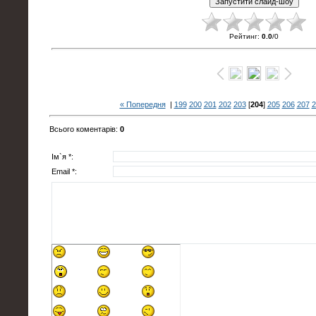
Рейтинг
:
0.0
/
0
« Попередня
|
199
200
201
202
203
[
204
]
205
206
207
2
Всього коментарів
:
0
Ім`я *:
Email *: