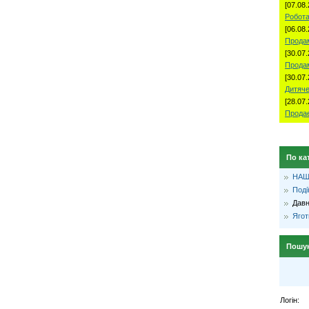
[07.08.
Робота
[06.08.
Продам
[30.07.
Прода
[30.07.
Дитяче
[28.07.
Продае
По ка
НАШ
Поді
Давн
Ягот
Пошу
Логін: