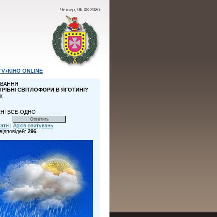
Четвер, 06.08.2026
TV+КІНО ONLINE
ВАННЯ
ТРІБНІ СВІТЛОФОРИ В ЯГОТИНІ?
К
НІ ВСЕ-ОДНО
тати
|
Архів опитувань
відповідей:
296