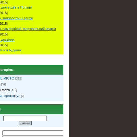
2015]
 для водіїв в Польші
2015]
 залізобетонні плити
2015]
м саморобний зварювальний апарат
2015]
 дозвілля
2015]
ться будинок
тегоріям
Е МІСТО
[223]
ї
[37]
і фото
[478]
ин протестує
[0]
к