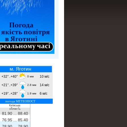
м. Яготин
+32°..+40°
10 м/с
0 мм
+21°..+39°
14 м/с
2.8 мм
+19°..+28°
6 м/с
1.9 мм
погода МЕТЕОПОСТ
Київська
- ...
-
область
81.90 ...
88.40
76.95 ...
85.40
78.90 ...
78.90