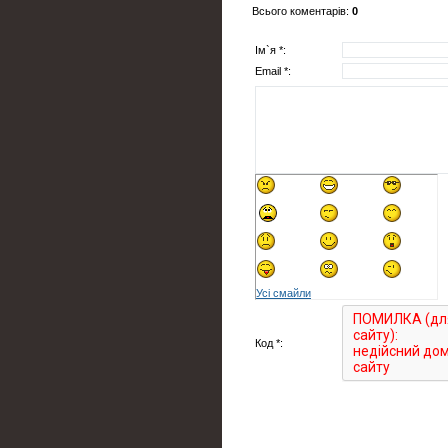
Всього коментарів
:
0
Ім`я *:
Email *:
Усі смайли
Код *: