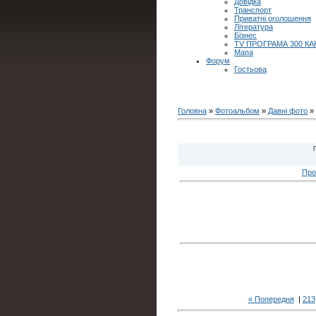
Довідка
Транспорт
Приватні оголошення
Література
Бізнес
TV ПРОГРАМА 300 КА
Мапа
Форум
Гостьова
Головна
»
Фотоальбом
»
Давні фото
» 
Про
« Попередня
|
213