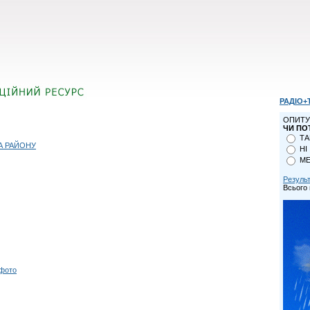
РАДІО+
ОПИТУ
ЧИ ПО
ТА
А РАЙОНУ
НІ
МЕ
Резуль
Всього 
 фото