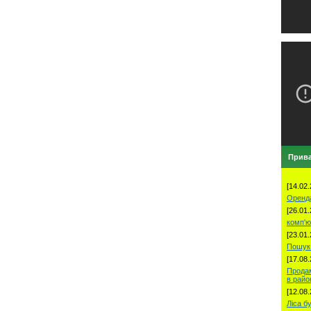
Прива
[14.02.
Оренд
[26.01.
комп'ю
[23.01.
Пошук 
[17.08.
Продам
в рай
[12.08.
Ліса б