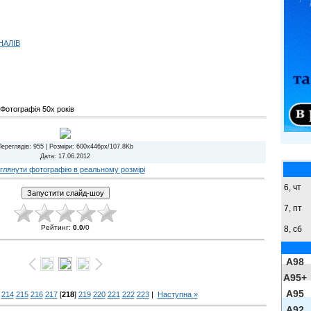
НАЛІВ
Фотографія 50х років
Переглядів
: 955 |
Розміри
: 600x446px/107.8Kb
Дата
: 17.06.2012
глянути фотографію в реальному розмірі
6, чт
7, пт
Рейтинг
:
0.0
/
0
8,
сб
A98
A95+
A95
214
215
216
217
[
218
]
219
220
221
222
223
|
Наступна »
A92