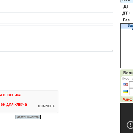
ДТ
ДТ+
Газ
Цін
К