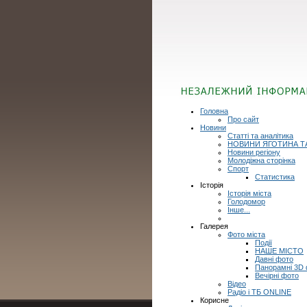
Головна
Про сайт
Новини
Статті та аналітика
НОВИНИ ЯГОТИНА Т
Новини регіону
Молодіжна сторінка
Спорт
Статистика
Історія
Історія міста
Голодомор
Інше...
Галерея
Фото міста
Події
НАШЕ МІСТО
Давні фото
Панорамні 3D
Вечірні фото
Відео
Радіо і ТБ ONLINE
Корисне