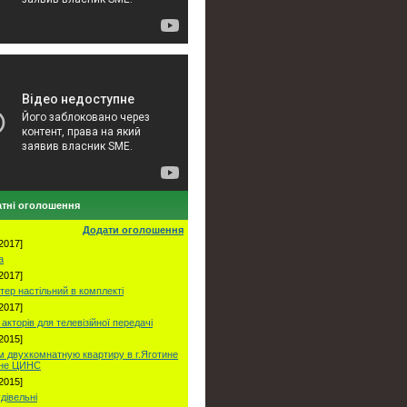
тні оголошення
Додати оголошення
2017]
а
2017]
тер настільний в комплекті
2017]
акторів для телевізійної передачі
2015]
 двухкомнатную квартиру в г.Яготине
оне ЦИНС
2015]
удівельні