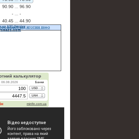
90.90 ...
96.90
- ...
-
40.45 ...
44.90
и на АЗС України
УРС ВАЛЮТ ВІД ЯГОТИН ІНФО
vseazs.com