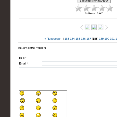
Рейтинг
:
0.0
/
0
« Попередня
|
183
184
185
186
187
[
188
]
189
190
191
1
Всього коментарів
:
0
Ім`я *:
Email *: