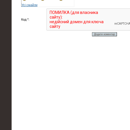
Усі смайли
Код *: